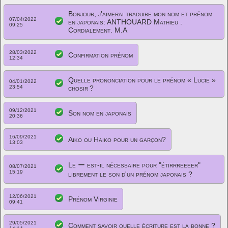
Bonjour, j'aimerai traduire mon nom et prénom
07/04/2022
en japonais: ANTHOUARD Mathieu .
09:25
Cordialement. M.A
28/03/2022
Confirmation prénom
12:34
Quelle prononciation pour le prénom « Lucie »
04/01/2022
23:54
chosir ?
09/12/2021
Son nom en japonais
20:36
16/09/2021
Aiko ou Haiko pour un garçon?
13:03
Le ー est-il nécessaire pour "étirrreeeer"
08/07/2021
15:19
librement le son d'un prénom japonais ?
12/06/2021
Prénom Virginie
09:41
29/05/2021
Comment savoir quelle écriture est la bonne ?