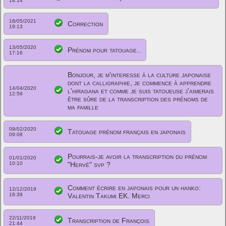
14:14
18/05/2021
Correction
19:13
13/05/2020
Prénom pour tatouage..
17:16
Bonjour, je m'interesse à la culture japonaise
dont la calligraphie, je commence à apprendre
14/04/2020
l'hiragana et comme je suis tatoueuse j'aimerais
12:59
être sûre de la transcription des prénoms de
ma famille
09/02/2020
Tatouage prénom français en japonais
09:08
Pourrais-je avoir la transcription du prénom
01/01/2020
10:10
"Hervé" svp ?
Comment écrire en japonais pour un hanko:
12/12/2019
16:39
Valentin Takumi EK. Merci
22/11/2019
Transcription de François
21:44