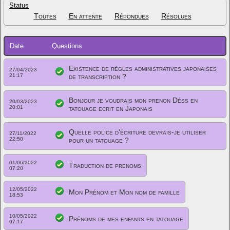
Status
Toutes
En attente
Répondues
Résolues
Date
Questions
Existence de règles administratives japonaises
27/04/2023
21:17
de transcription ?
Bonjour je voudrais mon prenon Déss en
20/03/2023
20:01
tatouage ecrit en Japonais
Quelle police d'écriture devrais-je utiliser
27/11/2022
22:50
pour un tatouage ?
01/06/2022
Traduction de prenoms
07:20
12/05/2022
Mon Prénom et Mon nom de famille
18:53
10/05/2022
Prénoms de mes enfants en tatouage
07:17