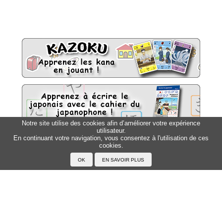
Notre site utilise des cookies afin d’améliorer votre expérience
utilisateur.
En continuant votre navigation, vous consentez à l'utilisation de ces
Sitemap
cookies.
Top △
Accueil
F.A.Q.
A propos du Japanophone
Mentions légales
Votre profil