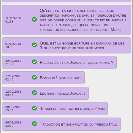
Qu'elle est la différence entre les deux
description japonnaise svp. et pourquoi d'autre
11/11/2018
site me donne comment le nom ce dit en japonais
01:38
avant de traduire, ce qui me donne une
traduction beaucoups plus différente. Merci
Quel est la bonne écriture en katakana de mes
01/11/2018
18:35
3 filles est pour un tatouage merci
30/09/2018
Pseudo écrit en Japonais, quels kanas ?
21:07
17/09/2018
Bonjour ! Nom en kanji
02:46
12/09/2018
Lecture prénom Japonais
09:26
30/08/2018
Je vais me faire tatouer mon prénom
15:53
06/08/2018
Traduction et signification du prénom Paul
22:39