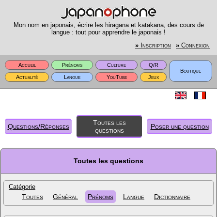
Mon nom en japonais, écrire les hiragana et katakana, des cours de
langue : tout pour apprendre le japonais !
»
Inscription
»
Connexion
Accueil
Prénoms
Culture
Q/R
Boutique
Actualité
Langue
YouTube
Jeux
Toutes les
Questions/Réponses
Poser une question
questions
Toutes les questions
Catégorie
Toutes
Général
Prénoms
Langue
Dictionnaire