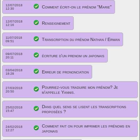
12/07/2018
Comment écrit-on le prénom "Marie"
12:30
12/07/2018
Renseignement
12:16
11/07/2018
Transcription du prénom Nathan / Erwan
09:51
09/07/2018
écriture d'un prenom un japonais
20:11
03/04/2018
Erreur de prononciation
18:28
Pourriez-vous traduire mon prénom? Je
27/03/2018
20:50
m'appelle Yannis.
Dans quel sens se lisent les transcriptions
25/02/2018
15:47
proposées ?
Comment fait on pour imprimer les prénoms en
24/02/2018
12:27
japonais