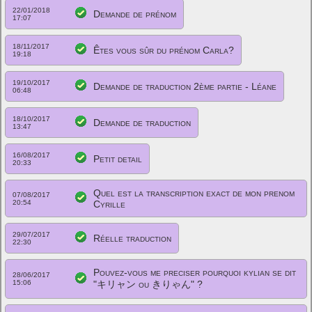
22/01/2018
Demande de prénom
17:07
18/11/2017
Êtes vous sûr du prénom Carla?
19:18
19/10/2017
Demande de traduction 2ème partie - Léane
06:48
18/10/2017
Demande de traduction
13:47
16/08/2017
Petit detail
20:33
Quel est la transcription exact de mon prenom
07/08/2017
20:54
Cyrille
29/07/2017
Réelle traduction
22:30
Pouvez-vous me preciser pourquoi kylian se dit
28/06/2017
15:06
"キリャン ou きりゃん" ?