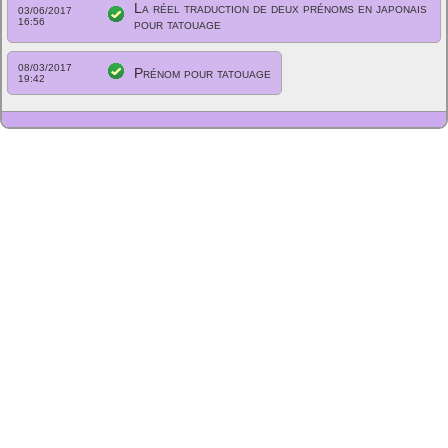
La réel traduction de deux prénoms en japonais
03/06/2017
16:56
pour tatouage
08/03/2017
Prénom pour tatouage
19:42