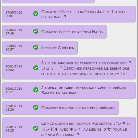
Comment s'écrit les prénoms Jade et Isabelle
17/05/2019
20:07
en japonais ?
08/04/2019
Comment écrire le prénom Nasty
17:49
06/03/2019
écriture Aurélien
10:57
Julie en japonais se transcrit bien comme ceci ?
30/01/2019
ジュリー ? Certaines personnes me disent que
12:52
le trait de rallongement ne devrait pas y être...
J’aimerai me faire un tatouage avec le prénom
29/01/2019
11:26
Samuel en japonais
22/01/2019
Comment bien choisir mes deux prénoms
02:26
Est-ce que on ne pourrait pas mettre アレキシ
08/01/2019
ャンドル avec キシャ au lieu de クサ pour le
14:25
prénom Alexandre ?