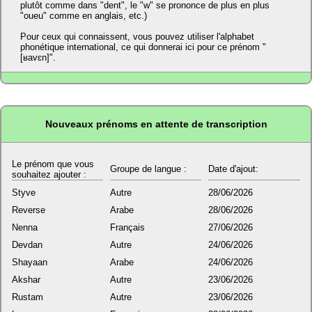
plutôt comme dans "dent", le "w" se prononce de plus en plus
"oueu" comme en anglais, etc.)
Pour ceux qui connaissent, vous pouvez utiliser l'alphabet
phonétique international, ce qui donnerai ici pour ce prénom "
[ʁavɛn]".
Nouveaux prénoms en attente de transcription
Le prénom que vous
Groupe de langue :
Date d'ajout:
souhaitez ajouter :
Styve
Autre
28/06/2026
Reverse
Arabe
28/06/2026
Nenna
Français
27/06/2026
Devdan
Autre
24/06/2026
Shayaan
Arabe
24/06/2026
Akshar
Autre
23/06/2026
Rustam
Autre
23/06/2026