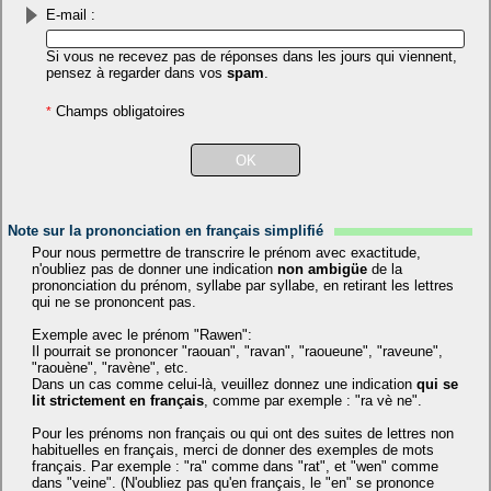
E-mail :
Si vous ne recevez pas de réponses dans les jours qui viennent,
pensez à regarder dans vos
spam
.
Champs obligatoires
*
Note sur la prononciation en français simplifié
Pour nous permettre de transcrire le prénom avec exactitude,
n'oubliez pas de donner une indication
non ambigüe
de la
prononciation du prénom, syllabe par syllabe, en retirant les lettres
qui ne se prononcent pas.
Exemple avec le prénom "Rawen":
Il pourrait se prononcer "raouan", "ravan", "raoueune", "raveune",
"raouène", "ravène", etc.
Dans un cas comme celui-là, veuillez donnez une indication
qui se
lit strictement en français
, comme par exemple : "ra vè ne".
Pour les prénoms non français ou qui ont des suites de lettres non
habituelles en français, merci de donner des exemples de mots
français. Par exemple : "ra" comme dans "rat", et "wen" comme
dans "veine". (N'oubliez pas qu'en français, le "en" se prononce