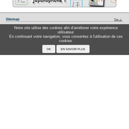
Sitemap
Top △
Notre site utilise des cookies afin d’améliorer votre expérience
Accueil
utilisateur.
En continuant votre navigation, vous consentez à l'utilisation de ces
cookies.
F.A.Q.
A propos du Japanophone
Mentions légales
Votre profil
Prénoms
Rechercher un prénom
Ajouter un prénom
Tous les prénoms
Langue
Prononcer le japonais
Exemples
Lire le japonais
Taper en japonais