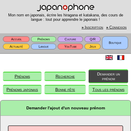
Mon nom en japonais, écrire les hiragana et katakana, des cours de
langue : tout pour apprendre le japonais !
»
Inscription
»
Connexion
Accueil
Prénoms
Culture
Q/R
Boutique
Actualité
Langue
YouTube
Jeux
Demander un
Prénoms
Recherche
prénom
Prénoms japonais
Bonne fête
Tous les prénoms
Demander l'ajout d'un nouveau prénom