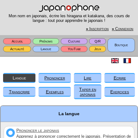
Mon nom en japonais, écrire les hiragana et katakana, des cours de
langue : tout pour apprendre le japonais !
»
Inscription
»
Connexion
Accueil
Prénoms
Culture
Q/R
Boutique
Actualité
Langue
YouTube
Jeux
Langue
Prononcer
Lire
Ecrire
Taper en
Transcrire
Exemples
Exercices
japonais
La langue
Prononcer le japonais
Apprenez à prononcer correctement le japonais. Présentation de