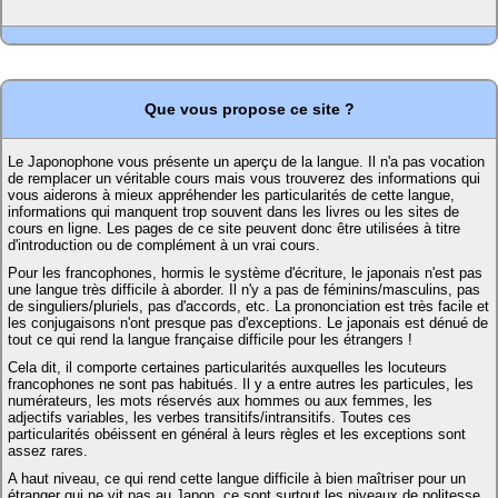
Que vous propose ce site ?
Le Japonophone vous présente un aperçu de la langue. Il n'a pas vocation
de remplacer un véritable cours mais vous trouverez des informations qui
vous aiderons à mieux appréhender les particularités de cette langue,
informations qui manquent trop souvent dans les livres ou les sites de
cours en ligne. Les pages de ce site peuvent donc être utilisées à titre
d'introduction ou de complément à un vrai cours.
Pour les francophones, hormis le système d'écriture, le japonais n'est pas
une langue très difficile à aborder. Il n'y a pas de féminins/masculins, pas
de singuliers/pluriels, pas d'accords, etc. La prononciation est très facile et
les conjugaisons n'ont presque pas d'exceptions. Le japonais est dénué de
tout ce qui rend la langue française difficile pour les étrangers !
Cela dit, il comporte certaines particularités auxquelles les locuteurs
francophones ne sont pas habitués. Il y a entre autres les particules, les
numérateurs, les mots réservés aux hommes ou aux femmes, les
adjectifs variables, les verbes transitifs/intransitifs. Toutes ces
particularités obéissent en général à leurs règles et les exceptions sont
assez rares.
A haut niveau, ce qui rend cette langue difficile à bien maîtriser pour un
étranger qui ne vit pas au Japon, ce sont surtout les niveaux de politesse