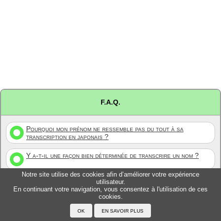
F.A.Q.
Pourquoi mon prénom ne ressemble pas du tout à sa
transcription en japonais ?
Y a-t-il une façon bien déterminée de transcrire un nom ?
Notre site utilise des cookies afin d’améliorer votre expérience
Pourquoi mes amis/collègues Japonais ne transcrivent pas
utilisateur.
En continuant votre navigation, vous consentez à l'utilisation de ces
mon prénom de la même façon que dans ce site ?
cookies.
Pourquoi d'autres sites Internet ne transcrivent pas mon
prénom de la même façon que dans ce site ?