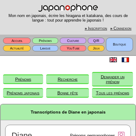
Mon nom en japonais, écrire les hiragana et katakana, des cours de
langue : tout pour apprendre le japonais !
»
Inscription
»
Connexion
Accueil
Prénoms
Culture
Q/R
Boutique
Actualité
Langue
YouTube
Jeux
Demander un
Prénoms
Recherche
prénom
Prénoms japonais
Bonne fête
Tous les prénoms
Transcriptions de Diane en japonais
Diane
Prénoms germanophones