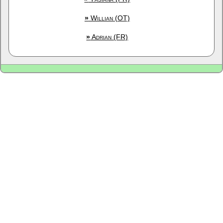
»
Willian (OT)
»
Adrian (FR)