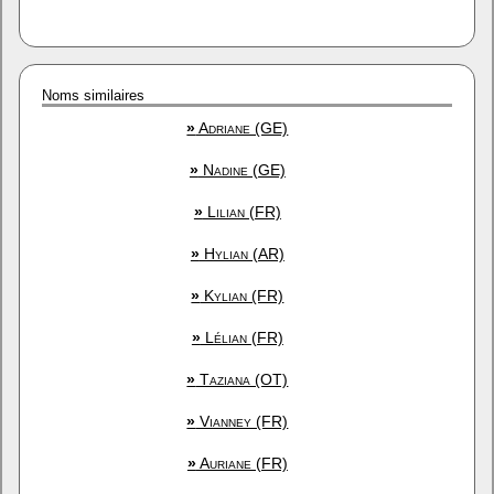
Noms similaires
»
Adriane (GE)
»
Nadine (GE)
»
Lilian (FR)
»
Hylian (AR)
»
Kylian (FR)
»
Lélian (FR)
»
Taziana (OT)
»
Vianney (FR)
»
Auriane (FR)