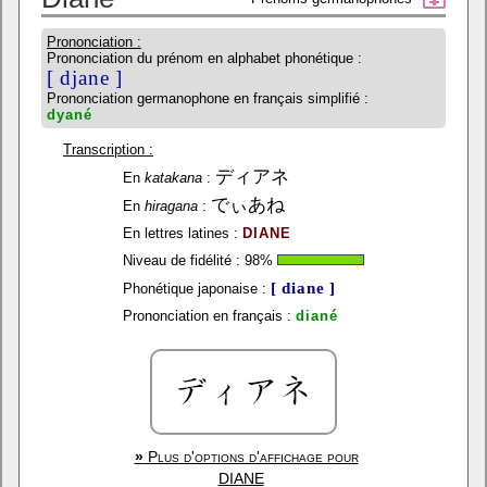
Prononciation :
Prononciation du prénom en alphabet phonétique :
[ djane ]
Prononciation germanophone en français simplifié :
dyané
Transcription :
ディアネ
En
katakana
:
でぃあね
En
hiragana
:
En lettres latines :
DIANE
Niveau de fidélité :
98
%
[ diane ]
Phonétique japonaise :
Prononciation en français :
diané
»
Plus d'options d'affichage pour
DIANE