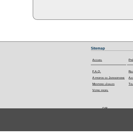
Sitemap
Accueil
Pr
F.A.Q.
Rec
A propos du Japanophone
Ajo
Mentions légales
Tou
Votre profil
Q/R
Toutes les questions
Poser une question