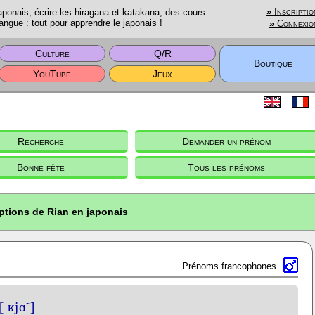
onais, écrire les hiragana et katakana, des cours
»
Inscriptio
angue : tout pour apprendre le japonais !
»
Connexio
Culture
Q/R
Boutique
YouTube
Jeux
Recherche
Demander un prénom
Bonne fête
Tous les prénoms
ptions de Rian en japonais
Prénoms francophones
[ ʁjɑ̃ ]