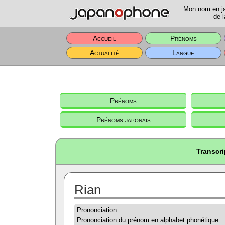
Mon nom en jap
de l
Accueil
Prénoms
Actualité
Langue
Prénoms
Prénoms japonais
Transcri
Rian
Prononciation :
Prononciation du prénom en alphabet phonétique :