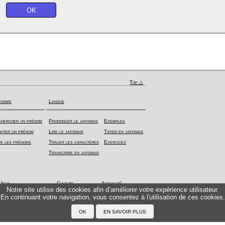
Top △
énoms
Langue
hercher un prénom
Prononcer le japonais
Exemples
uter un prénom
Lire le japonais
Taper en japonais
s les prénoms
Tracer les caractères
Exercices
Transcrire en japonais
Jeux
Culture
Actualité
Notre site utilise des cookies afin d’améliorer votre expérience utilisateur.
En continuant votre navigation, vous consentez à l'utilisation de ces cookies.
Kazoku - Jeu de cartes
Calendrier
Ruby News
Jeux en ligne
Système scolaire