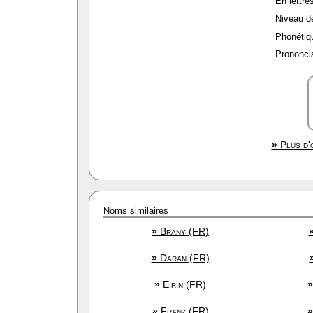
En lettres
Niveau de 
Phonétiqu
Prononcia
»
Plus d'o
Noms similaires
»
Brany (FR)
»
Daran (FR)
»
Eirin (FR)
»
»
Franz (FR)
»