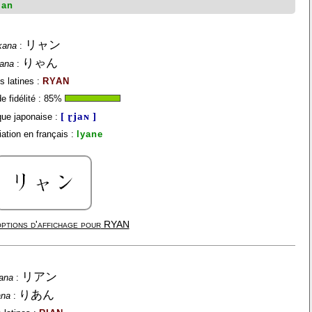
ian
リャン
kana
:
りゃん
gana
:
s latines :
RYAN
 fidélité :
85
%
[ ɽjaɴ ]
ue japonaise :
ation en français :
lyane
ptions d'affichage pour
RYAN
リアン
ana
:
りあん
ana
: