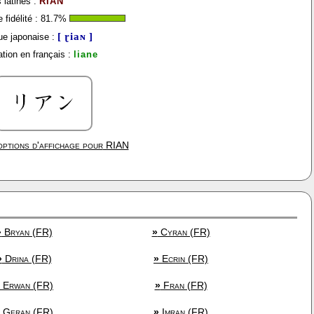
 latines :
RIAN
fidélité :
81.7
%
[ ɽiaɴ ]
e japonaise :
tion en français :
liane
ptions d'affichage pour
RIAN
»
Bryan (FR)
»
Cyran (FR)
»
Drina (FR)
»
Ecrin (FR)
Erwan (FR)
»
Fran (FR)
Geran (FR)
»
Imran (FR)