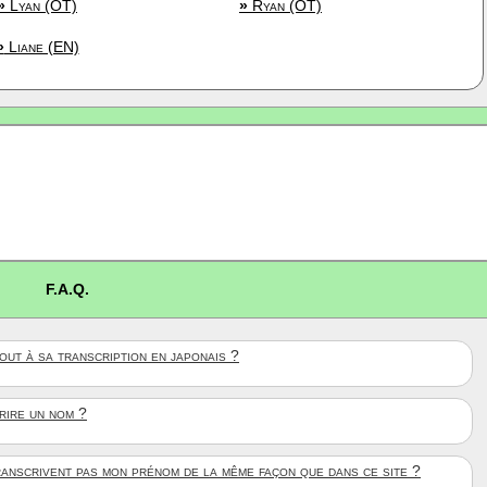
»
Lyan (OT)
»
Ryan (OT)
»
Liane (EN)
F.A.Q.
ut à sa transcription en japonais ?
crire un nom ?
anscrivent pas mon prénom de la même façon que dans ce site ?