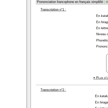
Prononciation francophone en français simplifié :
r
Transcription n°1 :
En
kata
En
hira
En lettre
Niveau de
Phonétiq
Prononci
»
Plus d'o
Transcription n°2 :
En
katak
En
hirag