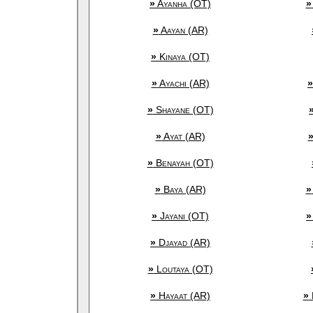
»
Ayanha (OT)
»
»
Aayan (AR)
»
Kinaya (OT)
»
Ayachi (AR)
»
»
Shayane (OT)
»
Ayat (AR)
»
Benayah (OT)
»
Baya (AR)
»
»
Jayani (OT)
»
»
Djayad (AR)
»
Loutaya (OT)
»
Hayaat (AR)
»