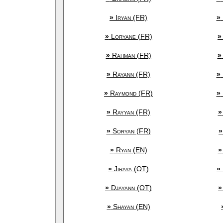
»
Iryan (FR)
»
»
Loryane (FR)
»
»
Rahman (FR)
»
»
Rayann (FR)
»
»
Raymond (FR)
»
»
Rayyan (FR)
»
»
Soryan (FR)
»
»
Ryan (EN)
»
»
Jiraya (OT)
»
»
Djayann (OT)
»
»
Shayan (EN)