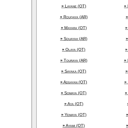
»
Layane (OT)
»
»
Rouqaya (AR)
»
»
Mayara (OT)
»
»
Souayah (AR)
»
»
Olaya (OT)
»
»
Touraya (AR)
»
»
Sayaka (OT)
»
»
Adsayan (OT)
»
»
Somaya (OT)
»
»
Aya (OT)
»
Yemaya (OT)
»
Ayami (OT)