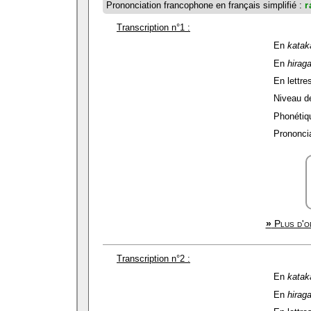
Prononciation francophone en français simplifié :
r
Transcription n°1 :
En
katak
En
hirag
En lettres
Niveau de 
Phonétiqu
Prononcia
»
Plus d'op
Transcription n°2 :
En
katak
En
hirag