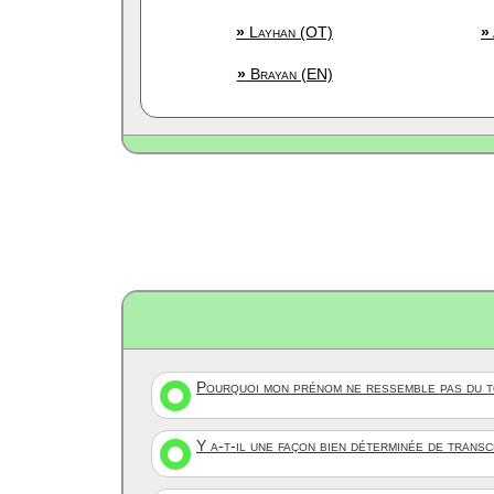
»
Layhan (OT)
»
»
Brayan (EN)
Pourquoi mon prénom ne ressemble pas du to
Y a-t-il une façon bien déterminée de trans