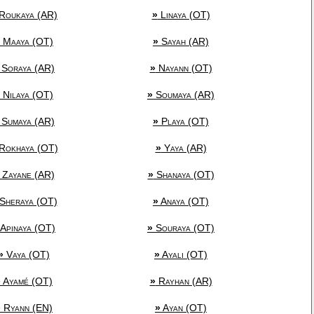
Roukaya (AR)
»
Linaya (OT)
Maaya (OT)
»
Sayah (AR)
Soraya (AR)
»
Nayann (OT)
Nilaya (OT)
»
Soumaya (AR)
Sumaya (AR)
»
Playa (OT)
Rokhaya (OT)
»
Yaya (AR)
Zayane (AR)
»
Shanaya (OT)
Sheraya (OT)
»
Anaya (OT)
Apinaya (OT)
»
Souraya (OT)
»
Vaya (OT)
»
Ayali (OT)
»
Ayamé (OT)
»
Rayhan (AR)
»
Ryann (EN)
»
Ayan (OT)