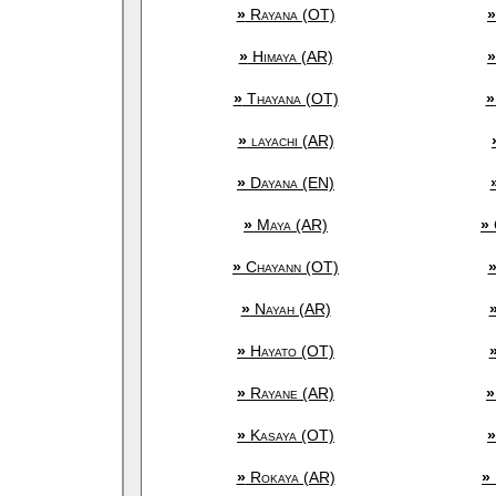
»
Rayana (OT)
»
»
Himaya (AR)
»
»
Thayana (OT)
»
»
layachi (AR)
»
Dayana (EN)
»
Maya (AR)
»
»
Chayann (OT)
»
Nayah (AR)
»
Hayato (OT)
»
Rayane (AR)
»
»
Kasaya (OT)
»
»
Rokaya (AR)
»