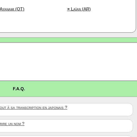
Ayanami (OT)
»
Laïan (AR)
F.A.Q.
ut à sa transcription en japonais ?
crire un nom ?