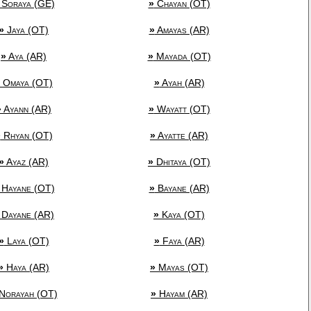
Soraya (GE)
»
Chayan (OT)
»
Jaya (OT)
»
Amayas (AR)
»
Aya (AR)
»
Mayada (OT)
Omaya (OT)
»
Ayah (AR)
»
Ayann (AR)
»
Wayatt (OT)
»
Rhyan (OT)
»
Ayatte (AR)
»
Ayaz (AR)
»
Dhitaya (OT)
Hayane (OT)
»
Bayane (AR)
Dayane (AR)
»
Kaya (OT)
»
Laya (OT)
»
Faya (AR)
»
Haya (AR)
»
Mayas (OT)
Norayah (OT)
»
Hayam (AR)