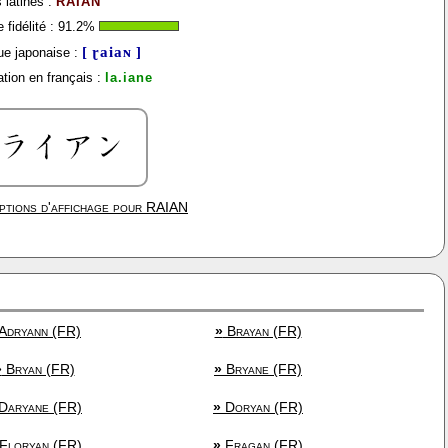
 latines :
RAIAN
fidélité :
91.2
%
[ ɽaiaɴ ]
e japonaise :
tion en français :
la.iane
ptions d'affichage pour
RAIAN
Adryann (FR)
»
Brayan (FR)
»
Bryan (FR)
»
Bryane (FR)
Daryane (FR)
»
Doryan (FR)
Floryan (FR)
»
Fragan (FR)