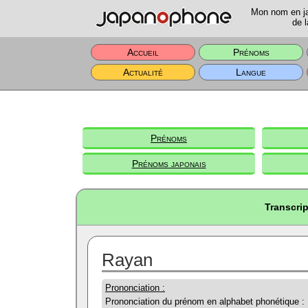
Mon nom en jap
de l
Accueil
Prénoms
Actualité
Langue
Prénoms
Prénoms japonais
Transcri
Rayan
Prononciation :
Prononciation du prénom en alphabet phonétique :