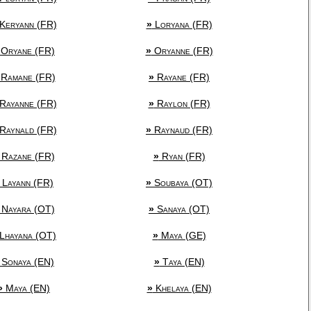
Keryann (FR)
»
Loryana (FR)
Oryane (FR)
»
Oryanne (FR)
Ramane (FR)
»
Rayane (FR)
Rayanne (FR)
»
Raylon (FR)
Raynald (FR)
»
Raynaud (FR)
Razane (FR)
»
Ryan (FR)
Layann (FR)
»
Soubaya (OT)
Nayara (OT)
»
Sanaya (OT)
Lhayana (OT)
»
Maya (GE)
Sonaya (EN)
»
Taya (EN)
»
Maya (EN)
»
Khelaya (EN)