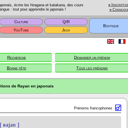
onais, écrire les hiragana et katakana, des cours
»
Inscriptio
angue : tout pour apprendre le japonais !
»
Connexio
Culture
Q/R
Boutique
YouTube
Jeux
Recherche
Demander un prénom
Bonne fête
Tous les prénoms
ptions de Rayan en japonais
Prénoms francophones
[ ʁajan ]