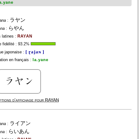
a.yane
ラヤン
ana
:
らやん
ana
:
 latines :
RAYAN
fidélité :
93.2
%
[ ɽajaɴ ]
e japonaise :
tion en français :
la.yane
tions d'affichage pour
RAYAN
ライアン
ana
:
らいあん
ana
: