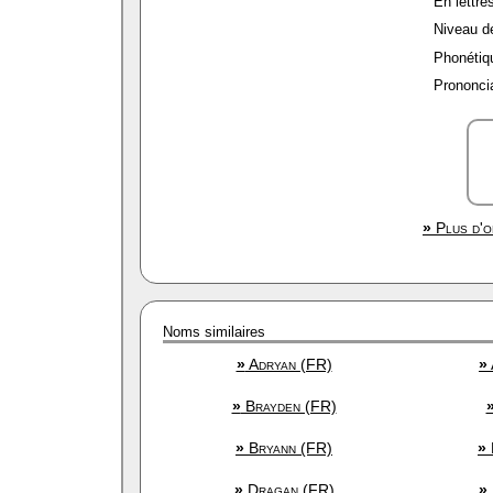
En lettres
Niveau de 
Phonétiqu
Prononcia
»
Plus d'o
Noms similaires
»
Adryan (FR)
»
»
Brayden (FR)
»
Bryann (FR)
»
»
Dragan (FR)
»