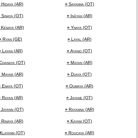
Hidaya (AR)
»
Sayanna (OT)
Sinaya (OT)
»
Inâyah (AR)
Kenaya (AR)
»
Ynaya (OT)
»
Ryan (GE)
»
Layal (AR)
»
Layan (AR)
»
Ayano (OT)
Chanaya (OT)
»
Mayan (AR)
»
Mayar (AR)
»
Djaya (OT)
»
Enaya (OT)
»
Oumaya (AR)
»
Rayan (AR)
»
Jayane (OT)
Jayann (OT)
»
Rayanna (AR)
Rinaya (AR)
»
Kayam (OT)
Klayann (OT)
»
Roucaya (AR)