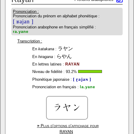
Prononciation :
Prononciation du prénom en alphabet phonétique :
[ ʁajan ]
Prononciation arabophone en français simplifié :
ra.yane
Transcription :
ラヤン
En
katakana
:
らやん
En
hiragana
:
En lettres latines :
RAYAN
Niveau de fidélité :
93.2
%
[ ɽajaɴ ]
Phonétique japonaise :
Prononciation en français :
la.yane
»
Plus d'options d'affichage pour
RAYAN