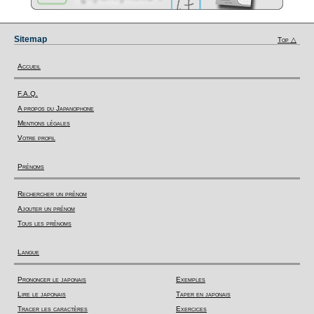
Sitemap
Top △
Accueil
F.A.Q.
A propos du Japanophone
Mentions légales
Votre profil
Prénoms
Rechercher un prénom
Ajouter un prénom
Tous les prénoms
Langue
Prononcer le japonais
Exemples
Lire le japonais
Taper en japonais
Tracer les caractères
Exercices