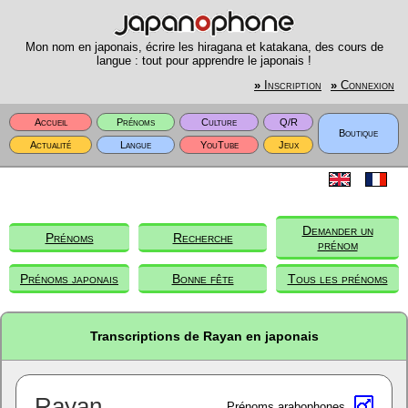
Mon nom en japonais, écrire les hiragana et katakana, des cours de
langue : tout pour apprendre le japonais !
»
Inscription
»
Connexion
Accueil
Prénoms
Culture
Q/R
Boutique
Actualité
Langue
YouTube
Jeux
Demander un
Prénoms
Recherche
prénom
Prénoms japonais
Bonne fête
Tous les prénoms
Transcriptions de Rayan en japonais
Rayan
Prénoms arabophones