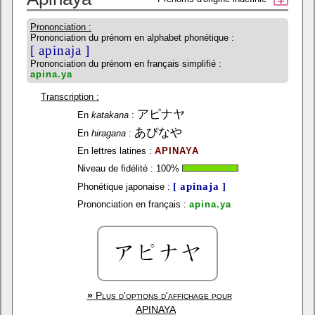
Prononciation :
Prononciation du prénom en alphabet phonétique :
[ apinaja ]
Prononciation du prénom en français simplifié :
apina.ya
Transcription :
アピナヤ
En
katakana
:
あぴなや
En
hiragana
:
En lettres latines :
APINAYA
Niveau de fidélité :
100
%
[ apinaja ]
Phonétique japonaise :
Prononciation en français :
apina.ya
»
Plus d'options d'affichage pour
APINAYA