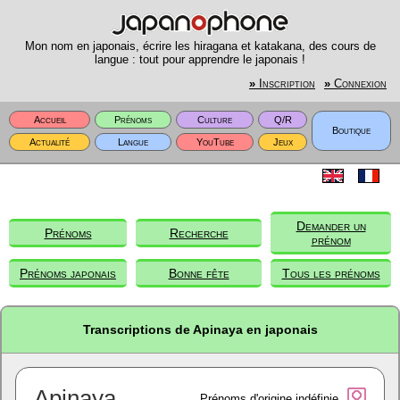
Mon nom en japonais, écrire les hiragana et katakana, des cours de
langue : tout pour apprendre le japonais !
»
Inscription
»
Connexion
Accueil
Prénoms
Culture
Q/R
Boutique
Actualité
Langue
YouTube
Jeux
Demander un
Prénoms
Recherche
prénom
Prénoms japonais
Bonne fête
Tous les prénoms
Transcriptions de Apinaya en japonais
Apinaya
Prénoms d'origine indéfinie