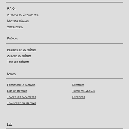
F.A.Q.
A propos du Japanophone
Mentions légales
Votre profil
Prénoms
Rechercher un prénom
Ajouter un prénom
Tous les prénoms
Langue
Prononcer le japonais
Exemples
Lire le japonais
Taper en japonais
Tracer les caractères
Exercices
Transcrire en japonais
Q/R