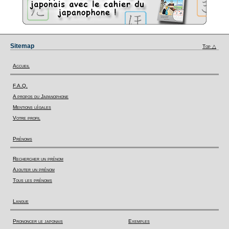
Sitemap
Top △
Accueil
F.A.Q.
A propos du Japanophone
Mentions légales
Votre profil
Prénoms
Rechercher un prénom
Ajouter un prénom
Tous les prénoms
Langue
Prononcer le japonais
Exemples