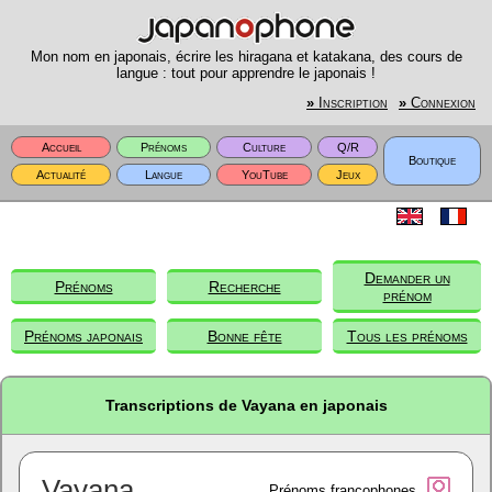
Mon nom en japonais, écrire les hiragana et katakana, des cours de
langue : tout pour apprendre le japonais !
»
Inscription
»
Connexion
Accueil
Prénoms
Culture
Q/R
Boutique
Actualité
Langue
YouTube
Jeux
Demander un
Prénoms
Recherche
prénom
Prénoms japonais
Bonne fête
Tous les prénoms
Transcriptions de Vayana en japonais
Vayana
Prénoms francophones