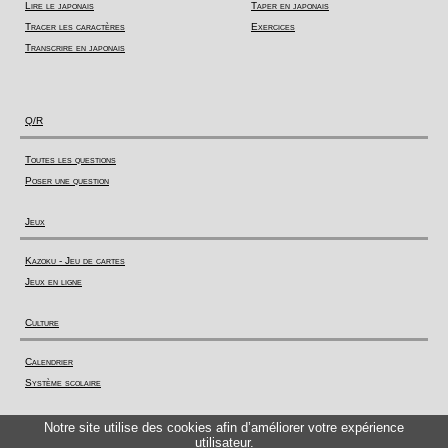
Lire le japonais
Taper en japonais
Tracer les caractères
Exercices
Transcrire en japonais
Q/R
Toutes les questions
Poser une question
Jeux
Kazoku - Jeu de cartes
Jeux en ligne
Culture
Calendrier
Système scolaire
Actualité
Notre site utilise des cookies afin d’améliorer votre expérience
utilisateur.