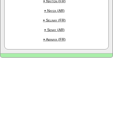
»
Nayton (FR)
»
Nayza (AR)
»
Selinay (FR)
»
Senay (AR)
»
Abinaya (FR)