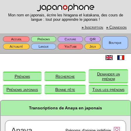
Mon nom en japonais, écrire les hiragana et katakana, des cours de
langue : tout pour apprendre le japonais !
»
Inscription
»
Connexion
Accueil
Prénoms
Culture
Q/R
Boutique
Actualité
Langue
YouTube
Jeux
Demander un
Prénoms
Recherche
prénom
Prénoms japonais
Bonne fête
Tous les prénoms
Transcriptions de Anaya en japonais
Anaya
Prénoms d'origine indéfinie