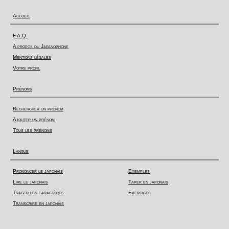
Accueil
F.A.Q.
A propos du Japanophone
Mentions légales
Votre profil
Prénoms
Rechercher un prénom
Ajouter un prénom
Tous les prénoms
Langue
Prononcer le japonais
Exemples
Lire le japonais
Taper en japonais
Tracer les caractères
Exercices
Transcrire en japonais