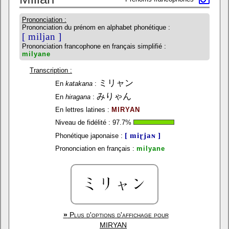
Prononciation :
Prononciation du prénom en alphabet phonétique :
[ miljan ]
Prononciation francophone en français simplifié :
milyane
Transcription :
ミリャン
En
katakana
:
みりゃん
En
hiragana
:
En lettres latines :
MIRYAN
Niveau de fidélité :
97.7
%
[ miɽjaɴ ]
Phonétique japonaise :
Prononciation en français :
milyane
»
Plus d'options d'affichage pour
MIRYAN