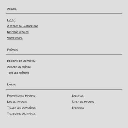
Accueil
F.A.Q.
A propos du Japanophone
Mentions légales
Votre profil
Prénoms
Rechercher un prénom
Ajouter un prénom
Tous les prénoms
Langue
Prononcer le japonais
Exemples
Lire le japonais
Taper en japonais
Tracer les caractères
Exercices
Transcrire en japonais