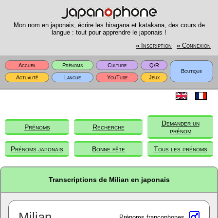
Mon nom en japonais, écrire les hiragana et katakana, des cours de
langue : tout pour apprendre le japonais !
»
Inscription
»
Connexion
Accueil
Prénoms
Culture
Q/R
Boutique
Actualité
Langue
YouTube
Jeux
Demander un
Prénoms
Recherche
prénom
Prénoms japonais
Bonne fête
Tous les prénoms
Transcriptions de Milian en japonais
Milian
Prénoms francophones