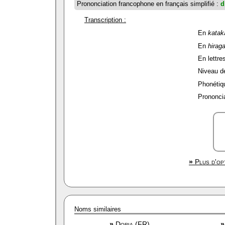
Prononciation francophone en français simplifié :
d
Transcription :
En
katak
En
hirag
En lettres
Niveau de 
Phonétiqu
Prononcia
»
Plus d'opt
Noms similaires
»
Doria (FR)
»