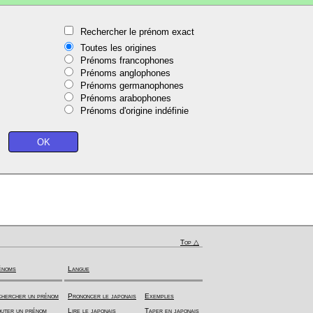
Rechercher le prénom exact
Toutes les origines
Prénoms francophones
Prénoms anglophones
Prénoms germanophones
Prénoms arabophones
Prénoms d'origine indéfinie
Top △
énoms
Langue
hercher un prénom
Prononcer le japonais
Exemples
uter un prénom
Lire le japonais
Taper en japonais