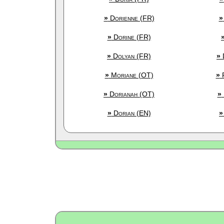
»
Dorienne (FR)
»
»
Dorine (FR)
»
Dolyan (FR)
»
»
Moriane (OT)
»
F
»
Dorianah (OT)
»
»
Dorian (EN)
»