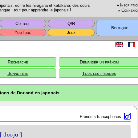
onais, écrire les hiragana et katakana, des cours
»
Inscriptio
angue : tout pour apprendre le japonais !
»
Connexio
Culture
Q/R
Boutique
YouTube
Jeux
Recherche
Demander un prénom
Bonne fête
Tous les prénoms
tions de Doriand en japonais
Prénoms francophones
[ doʁjɑ̃ ]