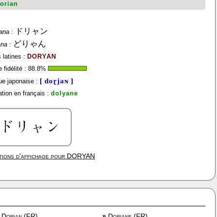
orian
ドリャン
ana
:
どりゃん
ana
:
 latines :
DORYAN
fidélité :
88.8
%
[ doɽjaɴ ]
e japonaise :
tion en français :
dolyane
ions d'affichage pour
DORYAN
Dorian (FR)
»
Doriane (FR)