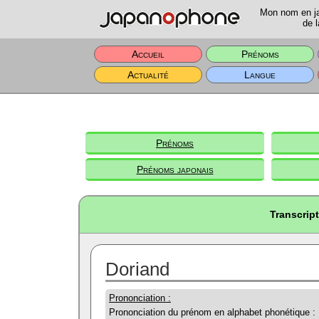
Mon nom en jap
de l
Accueil
Prénoms
Actualité
Langue
Prénoms
Prénoms japonais
Transcrip
Doriand
Prononciation :
Prononciation du prénom en alphabet phonétique :