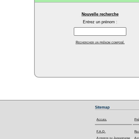
Nouvelle recherche
Entrez un prénom :
Rechercher un prénom composé.
Sitemap
Accueil
Pr
F.A.Q.
Rec
A propos du Japanophone
Ajo