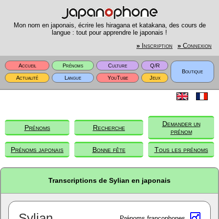
Mon nom en japonais, écrire les hiragana et katakana, des cours de
langue : tout pour apprendre le japonais !
»
Inscription
»
Connexion
Accueil
Prénoms
Culture
Q/R
Boutique
Actualité
Langue
YouTube
Jeux
Demander un
Prénoms
Recherche
prénom
Prénoms japonais
Bonne fête
Tous les prénoms
Transcriptions de Sylian en japonais
Sylian
Prénoms francophones