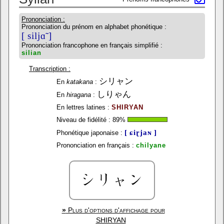
Prononciation :
Prononciation du prénom en alphabet phonétique :
[ siljɑ̃ ]
Prononciation francophone en français simplifié :
silian
Transcription :
シリャン
En
katakana
:
しりゃん
En
hiragana
:
En lettres latines :
SHIRYAN
Niveau de fidélité :
89
%
[ ɕiɽjaɴ ]
Phonétique japonaise :
Prononciation en français :
chilyane
»
Plus d'options d'affichage pour
SHIRYAN