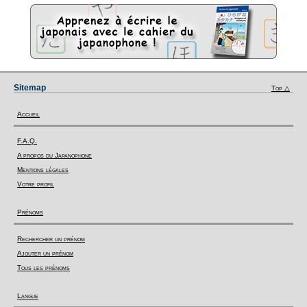
Sitemap
Top △
Accueil
F.A.Q.
A propos du Japanophone
Mentions légales
Votre profil
Prénoms
Rechercher un prénom
Ajouter un prénom
Tous les prénoms
Langue