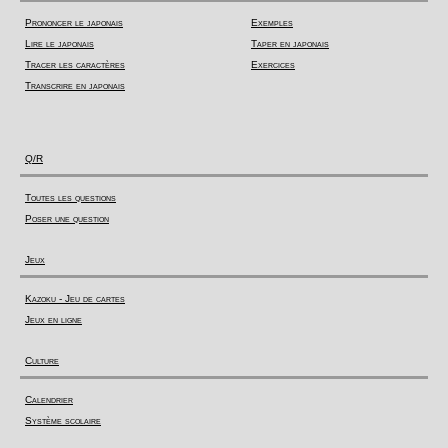
Prononcer le japonais
Exemples
Lire le japonais
Taper en japonais
Tracer les caractères
Exercices
Transcrire en japonais
Q/R
Toutes les questions
Poser une question
Jeux
Kazoku - Jeu de cartes
Jeux en ligne
Culture
Calendrier
Système scolaire