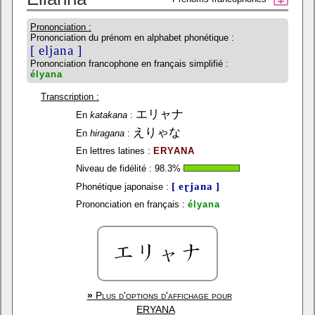
Prononciation :
Prononciation du prénom en alphabet phonétique :
[ eljana ]
Prononciation francophone en français simplifié :
élyana
Transcription :
エリャナ
En
katakana
:
えりゃな
En
hiragana
:
En lettres latines :
ERYANA
Niveau de fidélité :
98.3
%
[ eɽjana ]
Phonétique japonaise :
Prononciation en français :
élyana
»
Plus d'options d'affichage pour
ERYANA