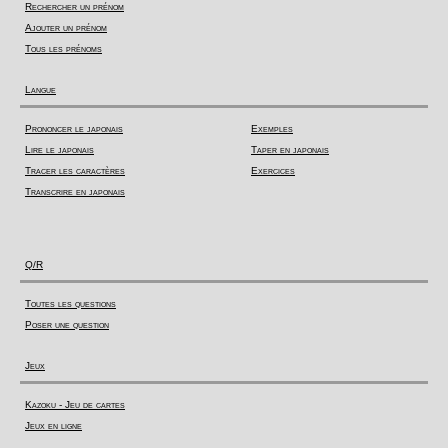
Rechercher un prénom
Ajouter un prénom
Tous les prénoms
Langue
Prononcer le japonais
Exemples
Lire le japonais
Taper en japonais
Tracer les caractères
Exercices
Transcrire en japonais
Q/R
Toutes les questions
Poser une question
Jeux
Kazoku - Jeu de cartes
Jeux en ligne