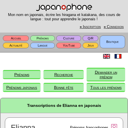
Mon nom en japonais, écrire les hiragana et katakana, des cours de
langue : tout pour apprendre le japonais !
»
Inscription
»
Connexion
Accueil
Prénoms
Culture
Q/R
Boutique
Actualité
Langue
YouTube
Jeux
Demander un
Prénoms
Recherche
prénom
Prénoms japonais
Bonne fête
Tous les prénoms
Transcriptions de Elianna en japonais
Elianna
Prénoms francophones