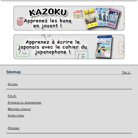
Sitemap
Top △
Accueil
F.A.Q.
A propos du Japanophone
Mentions légales
Votre profil
Prénoms