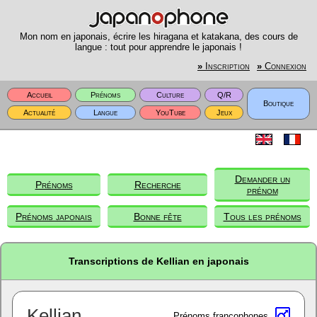
Mon nom en japonais, écrire les hiragana et katakana, des cours de
langue : tout pour apprendre le japonais !
»
Inscription
»
Connexion
Accueil
Prénoms
Culture
Q/R
Boutique
Actualité
Langue
YouTube
Jeux
Demander un
Prénoms
Recherche
prénom
Prénoms japonais
Bonne fête
Tous les prénoms
Transcriptions de Kellian en japonais
Kellian
Prénoms francophones