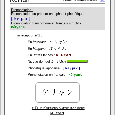
Prononciation :
Prononciation du prénom en alphabet phonétique :
[ keljan ]
Prononciation francophone en français simplifié :
kélyane
Transcription n°1 :
ケリャン
En
katakana
:
けりゃん
En
hiragana
:
En lettres latines :
KERYAN
Niveau de fidélité :
97.5
%
[ keɽjaɴ ]
Phonétique japonaise :
Prononciation en français :
kélyane
»
Plus d'options d'affichage pour
KERYAN