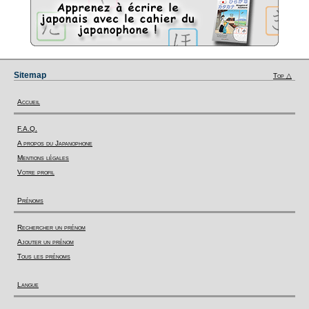
Sitemap
Top △
Accueil
F.A.Q.
A propos du Japanophone
Mentions légales
Votre profil
Prénoms
Rechercher un prénom
Ajouter un prénom
Tous les prénoms
Langue