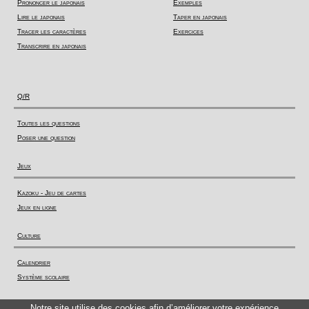
Prononcer le japonais
Exemples
Lire le japonais
Taper en japonais
Tracer les caractères
Exercices
Transcrire en japonais
Q/R
Toutes les questions
Poser une question
Jeux
Kazoku - Jeu de cartes
Jeux en ligne
Culture
Calendrier
Système scolaire
Actualité
Notre site utilise des cookies afin d’améliorer votre expérience