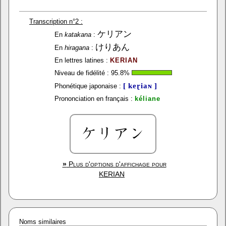
Transcription n°2 :
ケリアン
En
katakana
:
けりあん
En
hiragana
:
En lettres latines :
KERIAN
Niveau de fidélité :
95.8
%
[ keɽiaɴ ]
Phonétique japonaise :
Prononciation en français :
kéliane
»
Plus d'options d'affichage pour
KERIAN
Noms similaires