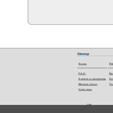
Sitemap
Accueil
Pr
F.A.Q.
Rec
A propos du Japanophone
Ajo
Mentions légales
Tou
Votre profil
Q/R