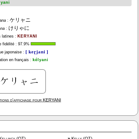
lyani
ケリャニ
ana
:
けりゃに
ana
:
 latines :
KERYANI
fidélité :
97.9
%
[ keɽjani ]
e japonaise :
tion en français :
kélyani
ions d'affichage pour
KERYANI
ellincy (OT)
»
Kelly (OT)