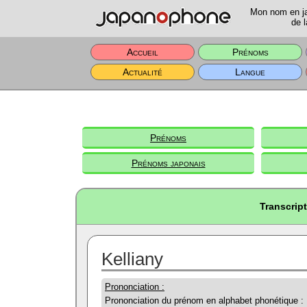
Mon nom en jap
de l
Accueil
Prénoms
Actualité
Langue
Prénoms
Prénoms japonais
Transcript
Kelliany
Prononciation :
Prononciation du prénom en alphabet phonétique :