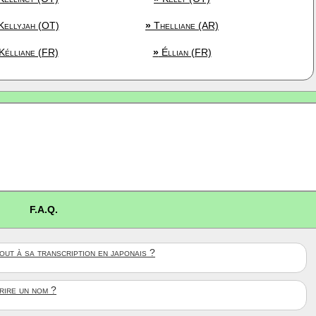
ellyjah (OT)
»
Thelliane (AR)
Kélliane (FR)
»
Éllian (FR)
F.A.Q.
ut à sa transcription en japonais ?
crire un nom ?