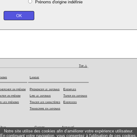
Prénoms d'origine indéfinie
Top △
énoms
Langue
hercher un prénom
Prononcer le japonais
Exemples
uter un prénom
Lire le japonais
Taper en japonais
s les prénoms
Tracer les caractères
Exercices
Transcrire en japonais
Jeux
Culture
Actualité
Notre site utilise des cookies afin d’améliorer votre expérience utilisateur.
En continuant votre navigation, vous consentez à l'utilisation de ces cookies.