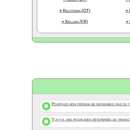
»
Kellydjah (OT)
»
K
»
Kellian (FR)
»
Pourquoi mon prénom ne ressemble pas du to
Y a-t-il une façon bien déterminée de trans