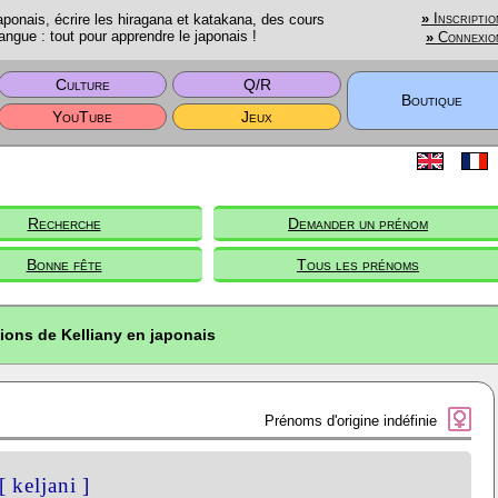
onais, écrire les hiragana et katakana, des cours
»
Inscriptio
angue : tout pour apprendre le japonais !
»
Connexio
Culture
Q/R
Boutique
YouTube
Jeux
Recherche
Demander un prénom
Bonne fête
Tous les prénoms
ions de Kelliany en japonais
Prénoms d'origine indéfinie
[ keljani ]