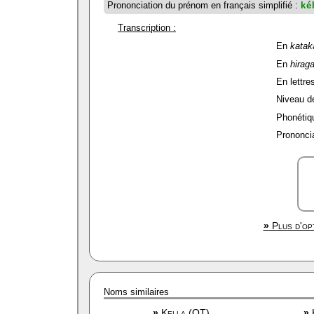
Prononciation du prénom en français simplifié :
ké
Transcription :
En
katak
En
hirag
En lettres
Niveau de 
Phonétiqu
Prononcia
»
Plus d'opt
Noms similaires
»
Kella (OT)
»
K