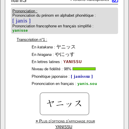
Prononciation :
Prononciation du prénom en alphabet phonétique :
[ janis ]
Prononciation francophone en français simplifié :
yanisse
Transcription n°1 :
ヤニッス
En
katakana
:
やにっす
En
hiragana
:
En lettres latines :
YANISSU
Niveau de fidélité :
98
%
[ janissɯ ]
Phonétique japonaise :
Prononciation en français :
yanis.sou
»
Plus d'options d'affichage pour
YANISSU