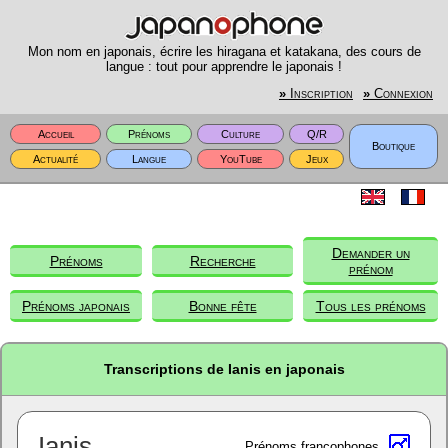
Mon nom en japonais, écrire les hiragana et katakana, des cours de
langue : tout pour apprendre le japonais !
»
Inscription
»
Connexion
Accueil
Prénoms
Culture
Q/R
Boutique
Actualité
Langue
YouTube
Jeux
Demander un
Prénoms
Recherche
prénom
Prénoms japonais
Bonne fête
Tous les prénoms
Transcriptions de Ianis en japonais
Ianis
Prénoms francophones