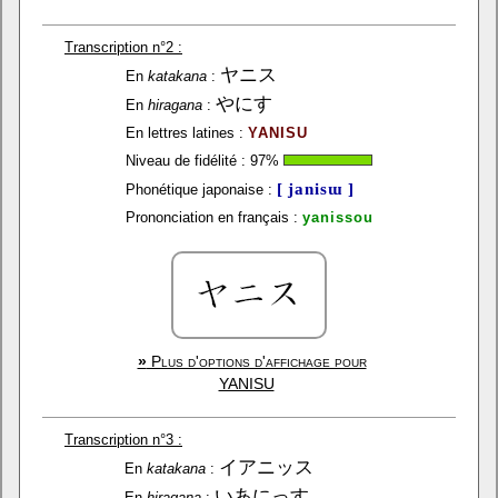
Transcription n°2 :
ヤニス
En
katakana
:
やにす
En
hiragana
:
En lettres latines :
YANISU
Niveau de fidélité :
97
%
[ janisɯ ]
Phonétique japonaise :
Prononciation en français :
yanissou
»
Plus d'options d'affichage pour
YANISU
Transcription n°3 :
イアニッス
En
katakana
:
いあにっす
En
hiragana
: