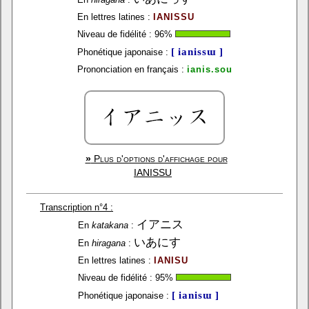
En lettres latines :
IANISSU
Niveau de fidélité :
96
%
[ ianissɯ ]
Phonétique japonaise :
Prononciation en français :
ianis.sou
»
Plus d'options d'affichage pour
IANISSU
Transcription n°4 :
イアニス
En
katakana
:
いあにす
En
hiragana
:
En lettres latines :
IANISU
Niveau de fidélité :
95
%
[ ianisɯ ]
Phonétique japonaise :