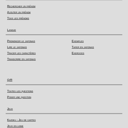
Rechercher un prénom
Ajouter un prénom
Tous les prénoms
Langue
Prononcer le japonais
Exemples
Lire le japonais
Taper en japonais
Tracer les caractères
Exercices
Transcrire en japonais
Q/R
Toutes les questions
Poser une question
Jeux
Kazoku - Jeu de cartes
Jeux en ligne