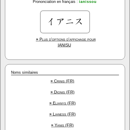
Prononciation en français :
ianissou
»
Plus d'options d'affichage pour
IANISU
Noms similaires
»
Crinis (FR)
»
Dionis (FR)
»
Elianys (FR)
»
Lianess (FR)
»
Yanis (FR)