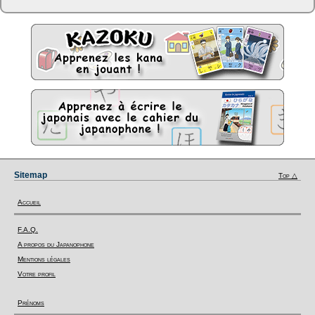
Sitemap
Top △
Accueil
F.A.Q.
A propos du Japanophone
Mentions légales
Votre profil
Prénoms