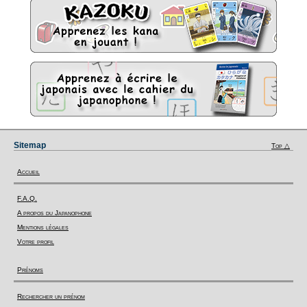
Sitemap
Top △
Accueil
F.A.Q.
A propos du Japanophone
Mentions légales
Votre profil
Prénoms
Rechercher un prénom