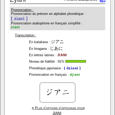
Prononciation :
Prononciation du prénom en alphabet phonétique :
[ ziani ]
Prononciation arabophone en français simplifié :
ziani
Transcription :
ジアニ
En
katakana
:
じあに
En
hiragana
:
En lettres latines :
JIANI
Niveau de fidélité :
91
%
[ dʑiani ]
Phonétique japonaise :
Prononciation en français :
djiani
»
Plus d'options d'affichage pour
JIANI