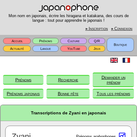
Mon nom en japonais, écrire les hiragana et katakana, des cours de
langue : tout pour apprendre le japonais !
»
Inscription
»
Connexion
Accueil
Prénoms
Culture
Q/R
Boutique
Actualité
Langue
YouTube
Jeux
Demander un
Prénoms
Recherche
prénom
Prénoms japonais
Bonne fête
Tous les prénoms
Transcriptions de Zyani en japonais
Zyani
Prénoms arabophones