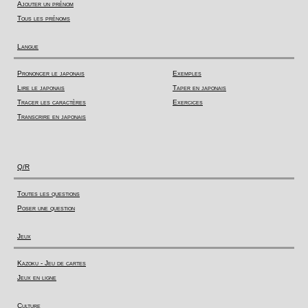
Ajouter un prénom
Tous les prénoms
Langue
Prononcer le japonais
Exemples
Lire le japonais
Taper en japonais
Tracer les caractères
Exercices
Transcrire en japonais
Q/R
Toutes les questions
Poser une question
Jeux
Kazoku - Jeu de cartes
Jeux en ligne
Culture