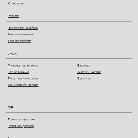
Votre profil
Prénoms
Rechercher un prénom
Ajouter un prénom
Tous les prénoms
Langue
Prononcer le japonais
Exemples
Lire le japonais
Taper en japonais
Tracer les caractères
Exercices
Transcrire en japonais
Q/R
Toutes les questions
Poser une question