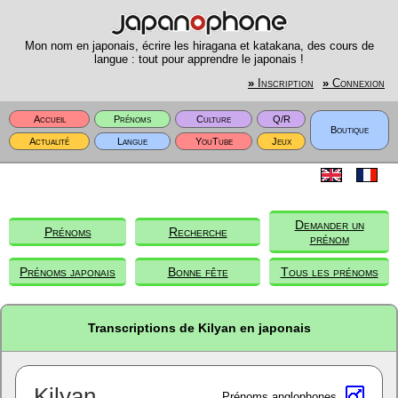
Mon nom en japonais, écrire les hiragana et katakana, des cours de
langue : tout pour apprendre le japonais !
»
Inscription
»
Connexion
Accueil
Prénoms
Culture
Q/R
Boutique
Actualité
Langue
YouTube
Jeux
Demander un
Prénoms
Recherche
prénom
Prénoms japonais
Bonne fête
Tous les prénoms
Transcriptions de Kilyan en japonais
Kilyan
Prénoms anglophones