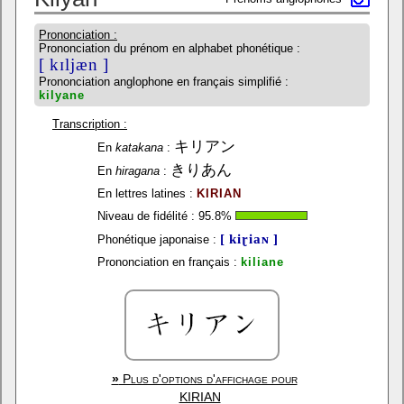
Prononciation :
Prononciation du prénom en alphabet phonétique :
[ kɪljæn ]
Prononciation anglophone en français simplifié :
kilyane
Transcription :
キリアン
En
katakana
:
きりあん
En
hiragana
:
En lettres latines :
KIRIAN
Niveau de fidélité :
95.8
%
[ kiɽiaɴ ]
Phonétique japonaise :
Prononciation en français :
kiliane
»
Plus d'options d'affichage pour
KIRIAN