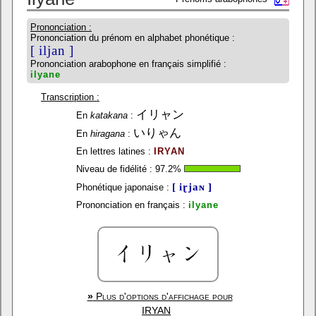
Prononciation :
Prononciation du prénom en alphabet phonétique :
[ iljan ]
Prononciation arabophone en français simplifié :
ilyane
Transcription :
イリャン
En
katakana
:
いりゃん
En
hiragana
:
En lettres latines :
IRYAN
Niveau de fidélité :
97.2
%
[ iɽjaɴ ]
Phonétique japonaise :
Prononciation en français :
ilyane
»
Plus d'options d'affichage pour
IRYAN