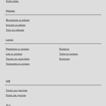
Votre profil
Prénoms
Rechercher un prénom
Ajouter un prénom
Tous les prénoms
Langue
Prononcer le japonais
Exemples
Lire le japonais
Taper en japonais
Tracer les caractères
Exercices
Transcrire en japonais
Q/R
Toutes les questions
Poser une question
Jeux