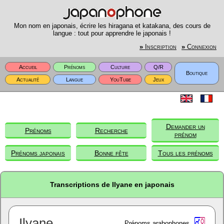
Mon nom en japonais, écrire les hiragana et katakana, des cours de
langue : tout pour apprendre le japonais !
»
Inscription
»
Connexion
Accueil
Prénoms
Culture
Q/R
Boutique
Actualité
Langue
YouTube
Jeux
Demander un
Prénoms
Recherche
prénom
Prénoms japonais
Bonne fête
Tous les prénoms
Transcriptions de Ilyane en japonais
Ilyane
Prénoms arabophones