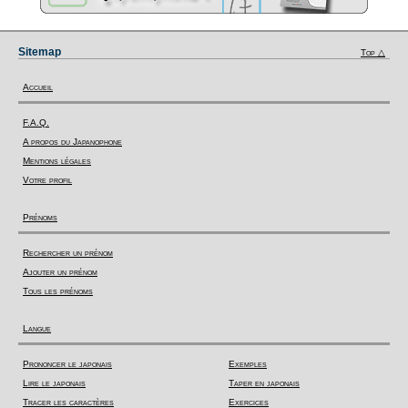
Sitemap
Top △
Accueil
F.A.Q.
A propos du Japanophone
Mentions légales
Votre profil
Prénoms
Rechercher un prénom
Ajouter un prénom
Tous les prénoms
Langue
Prononcer le japonais
Exemples
Lire le japonais
Taper en japonais
Tracer les caractères
Exercices