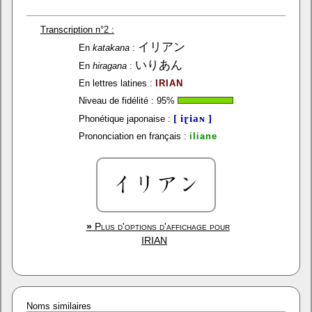
Transcription n°2 :
イリアン
En
katakana
:
いりあん
En
hiragana
:
En lettres latines :
IRIAN
Niveau de fidélité :
95
%
[ iɽiaɴ ]
Phonétique japonaise :
Prononciation en français :
iliane
»
Plus d'options d'affichage pour
IRIAN
Noms similaires