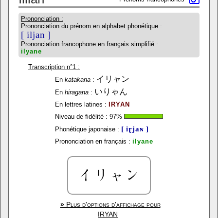
Prononciation :
Prononciation du prénom en alphabet phonétique :
[ iljan ]
Prononciation francophone en français simplifié :
ilyane
Transcription n°1 :
イリャン
En
katakana
:
いりゃん
En
hiragana
:
En lettres latines :
IRYAN
Niveau de fidélité :
97
%
[ iɽjaɴ ]
Phonétique japonaise :
Prononciation en français :
ilyane
»
Plus d'options d'affichage pour
IRYAN