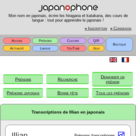
Mon nom en japonais, écrire les hiragana et katakana, des cours de
langue : tout pour apprendre le japonais !
»
Inscription
»
Connexion
Accueil
Prénoms
Culture
Q/R
Boutique
Actualité
Langue
YouTube
Jeux
Demander un
Prénoms
Recherche
prénom
Prénoms japonais
Bonne fête
Tous les prénoms
Transcriptions de Illian en japonais
Illian
Prénoms francophones