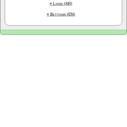
»
Lyana (AR)
»
Bettyann (EN)