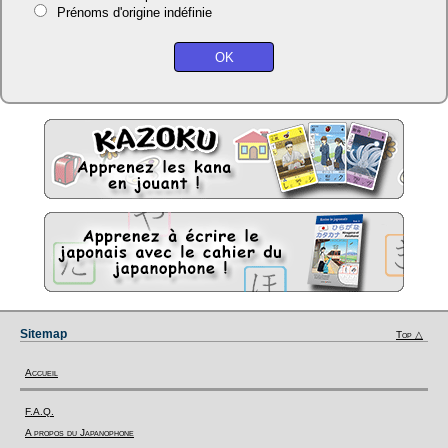
Prénoms d'origine indéfinie
Sitemap
Top △
Accueil
F.A.Q.
A propos du Japanophone