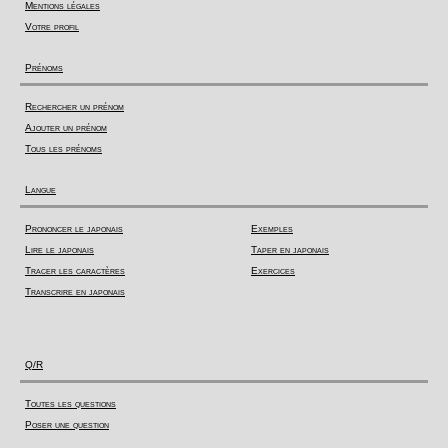
Mentions légales
Votre profil
Prénoms
Rechercher un prénom
Ajouter un prénom
Tous les prénoms
Langue
Prononcer le japonais
Exemples
Lire le japonais
Taper en japonais
Tracer les caractères
Exercices
Transcrire en japonais
Q/R
Toutes les questions
Poser une question