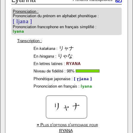
Prononciation :
Prononciation du prénom en alphabet phonétique :
[ ljana ]
Prononciation francophone en français simplifié :
lyana
Transcription :
リャナ
En
katakana
:
りゃな
En
hiragana
:
En lettres latines :
RYANA
Niveau de fidélité :
98
%
[ ɽjana ]
Phonétique japonaise :
Prononciation en français :
lyana
»
Plus d'options d'affichage pour
RYANA