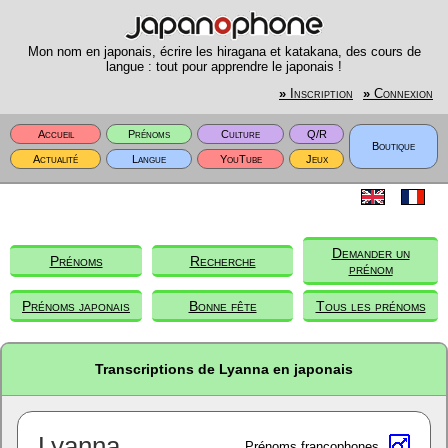
Mon nom en japonais, écrire les hiragana et katakana, des cours de
langue : tout pour apprendre le japonais !
»
Inscription
»
Connexion
Accueil
Prénoms
Culture
Q/R
Boutique
Actualité
Langue
YouTube
Jeux
Demander un
Prénoms
Recherche
prénom
Prénoms japonais
Bonne fête
Tous les prénoms
Transcriptions de Lyanna en japonais
Lyanna
Prénoms francophones