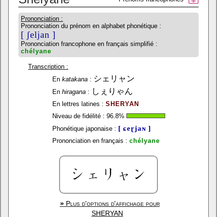
Prononciation :
Prononciation du prénom en alphabet phonétique :
[ ʃeljan ]
Prononciation francophone en français simplifié :
chélyane
Transcription :
シェリャン
En
katakana
:
しぇりゃん
En
hiragana
:
En lettres latines :
SHERYAN
Niveau de fidélité :
96.8
%
[ ɕeɽjaɴ ]
Phonétique japonaise :
Prononciation en français :
chélyane
»
Plus d'options d'affichage pour
SHERYAN