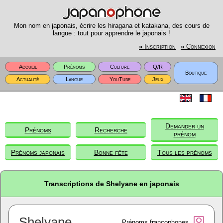
Mon nom en japonais, écrire les hiragana et katakana, des cours de
langue : tout pour apprendre le japonais !
»
Inscription
»
Connexion
Accueil
Prénoms
Culture
Q/R
Boutique
Actualité
Langue
YouTube
Jeux
Demander un
Prénoms
Recherche
prénom
Prénoms japonais
Bonne fête
Tous les prénoms
Transcriptions de Shelyane en japonais
Shelyane
Prénoms francophones