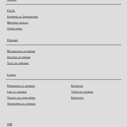
F.A.Q.
A propos du Japanophone
Mentions légales
Votre profil
Prénoms
Rechercher un prénom
Ajouter un prénom
Tous les prénoms
Langue
Prononcer le japonais
Exemples
Lire le japonais
Taper en japonais
Tracer les caractères
Exercices
Transcrire en japonais
Q/R