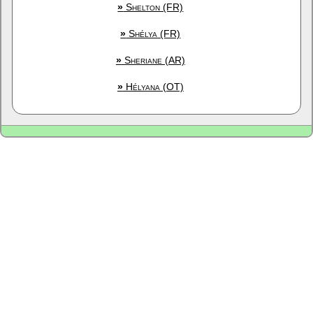
»
Shelton (FR)
»
Shélya (FR)
»
Sheriane (AR)
»
Hélyana (OT)