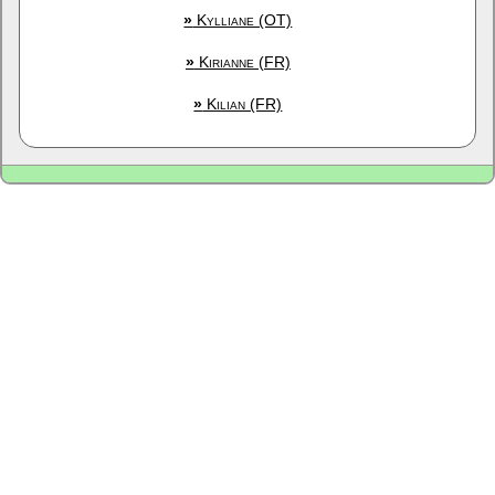
»
Kylliane (OT)
»
Kirianne (FR)
»
Kilian (FR)