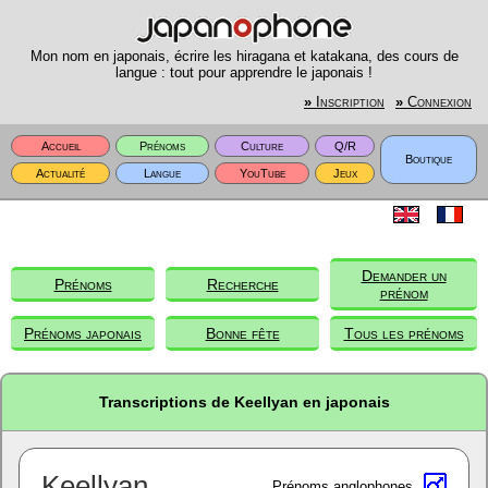
Mon nom en japonais, écrire les hiragana et katakana, des cours de
langue : tout pour apprendre le japonais !
»
Inscription
»
Connexion
Accueil
Prénoms
Culture
Q/R
Boutique
Actualité
Langue
YouTube
Jeux
Demander un
Prénoms
Recherche
prénom
Prénoms japonais
Bonne fête
Tous les prénoms
Transcriptions de Keellyan en japonais
Keellyan
Prénoms anglophones