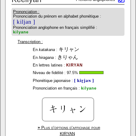
Prononciation :
Prononciation du prénom en alphabet phonétique :
[ kiljan ]
Prononciation anglophone en français simplifié :
kilyane
Transcription :
キリャン
En
katakana
:
きりゃん
En
hiragana
:
En lettres latines :
KIRYAN
Niveau de fidélité :
97.5
%
[ kiɽjaɴ ]
Phonétique japonaise :
Prononciation en français :
kilyane
»
Plus d'options d'affichage pour
KIRYAN