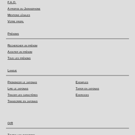
F.A.Q.
A propos du Japanophone
Mentions légales
Votre profil
Prénoms
Rechercher un prénom
Ajouter un prénom
Tous les prénoms
Langue
Prononcer le japonais
Exemples
Lire le japonais
Taper en japonais
Tracer les caractères
Exercices
Transcrire en japonais
Q/R
Toutes les questions