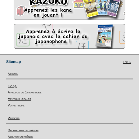
Sitemap
Top △
Accueil
F.A.Q.
A propos du Japanophone
Mentions légales
Votre profil
Prénoms
Rechercher un prénom
Ajouter un prénom