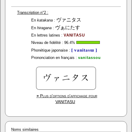
Transcription n°2 :
ヴァニタス
En
katakana
:
ヴぁにたす
En
hiragana
:
En lettres latines :
VANITASU
Niveau de fidélité :
96.4
%
[ vanitasɯ ]
Phonétique japonaise :
Prononciation en français :
vanitassou
»
Plus d'options d'affichage pour
VANITASU
Noms similaires