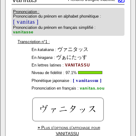
Prononciation :
Prononciation du prénom en alphabet phonétique :
[ vanitas ]
Prononciation du prénom en français simplifié :
vanitasse
Transcription n°1 :
ヴァニタッス
En
katakana
:
ヴぁにたっす
En
hiragana
:
En lettres latines :
VANITASSU
Niveau de fidélité :
97.1
%
[ vanitassɯ ]
Phonétique japonaise :
Prononciation en français :
vanitas.sou
»
Plus d'options d'affichage pour
VANITASSU