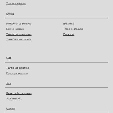
Tous les prénoms
Langue
Prononcer le japonais
Exemples
Lire le japonais
Taper en japonais
Tracer les caractères
Exercices
Transcrire en japonais
Q/R
Toutes les questions
Poser une question
Jeux
Kazoku - Jeu de cartes
Jeux en ligne
Culture