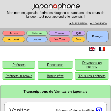
Mon nom en japonais, écrire les hiragana et katakana, des cours de
langue : tout pour apprendre le japonais !
»
Inscription
»
Connexion
Accueil
Prénoms
Culture
Q/R
Boutique
Actualité
Langue
YouTube
Jeux
Demander un
Prénoms
Recherche
prénom
Prénoms japonais
Bonne fête
Tous les prénoms
Transcriptions de Vanitas en japonais
Vanitas
Prénoms d'origine indéfinie