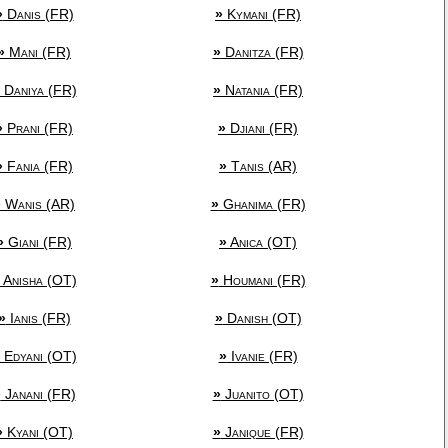
»
Danis (FR)
»
Kymani (FR)
»
Mani (FR)
»
Danitza (FR)
Daniya (FR)
»
Natania (FR)
»
Prani (FR)
»
Djiani (FR)
»
Fania (FR)
»
Tanis (AR)
»
Wanis (AR)
»
Ghanima (FR)
»
Giani (FR)
»
Anica (OT)
Anisha (OT)
»
Houmani (FR)
»
Ianis (FR)
»
Danish (OT)
Edyani (OT)
»
Ivanie (FR)
»
Janani (FR)
»
Juanito (OT)
»
Kyani (OT)
»
Janique (FR)