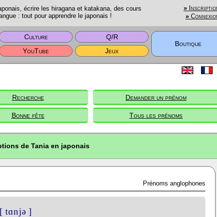
onais, écrire les hiragana et katakana, des cours
»
Inscriptio
angue : tout pour apprendre le japonais !
»
Connexio
Culture
Q/R
Boutique
YouTube
Jeux
Recherche
Demander un prénom
Bonne fête
Tous les prénoms
ptions de Tania en japonais
Prénoms anglophones
[ tɑnjə ]