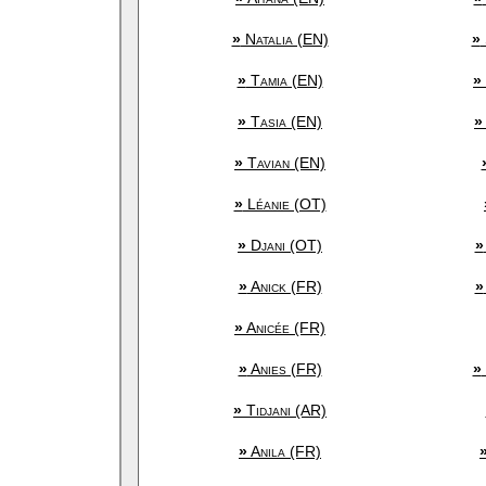
»
Natalia (EN)
»
»
Tamia (EN)
»
»
Tasia (EN)
»
»
Tavian (EN)
»
Léanie (OT)
»
Djani (OT)
»
»
Anick (FR)
»
»
Anicée (FR)
»
Anies (FR)
»
»
Tidjani (AR)
»
Anila (FR)