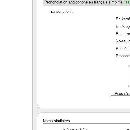
Prononciation anglophone en français simplifié :
t
Transcription :
En
kata
En
hira
En lettre
Niveau de
Phonétiq
Prononci
»
Plus d'o
Noms similaires
»
Aitana (EN)
»