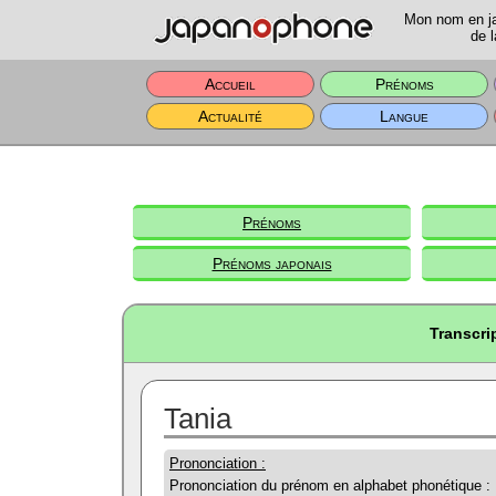
Mon nom en jap
de l
Accueil
Prénoms
Actualité
Langue
Prénoms
Prénoms japonais
Transcri
Tania
Prononciation :
Prononciation du prénom en alphabet phonétique :