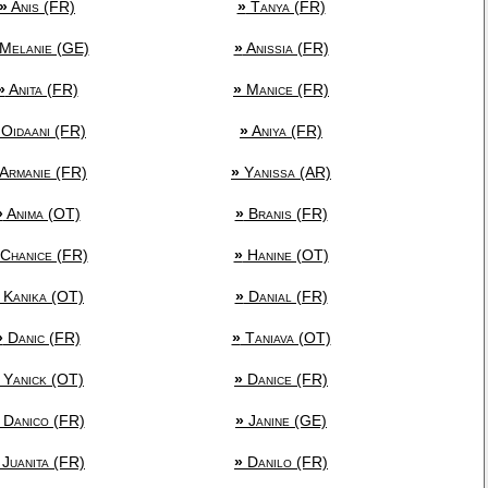
»
Anis (FR)
»
Tanya (FR)
Melanie (GE)
»
Anissia (FR)
»
Anita (FR)
»
Manice (FR)
Oidaani (FR)
»
Aniya (FR)
Armanie (FR)
»
Yanissa (AR)
»
Anima (OT)
»
Branis (FR)
Chanice (FR)
»
Hanine (OT)
Kanika (OT)
»
Danial (FR)
»
Danic (FR)
»
Taniava (OT)
Yanick (OT)
»
Danice (FR)
Danico (FR)
»
Janine (GE)
Juanita (FR)
»
Danilo (FR)