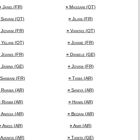
»
Janis (FR)
»
Massani (OT)
Shivani (OT)
»
Jilani (FR)
Jiovani (FR)
»
Vanitas (OT)
Yelani (OT)
»
Joanie (FR)
Joanis (FR)
»
Daniele (GE)
Janina (GE)
»
Jovani (FR)
Shabani (FR)
»
Tania (AR)
Rhania (AR)
»
Saniya (AR)
»
Ranim (AR)
»
Hanin (AR)
Anissa (AR)
»
Bedani (AR)
»
Aniss (AR)
»
Anir (AR)
Ajaniya (AR)
»
Tanita (GE)