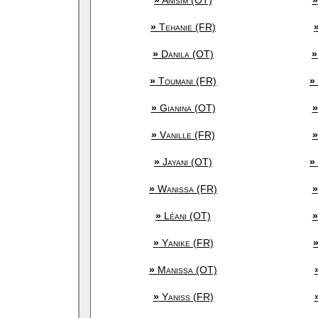
»
Anisim (OT)
»
»
Tehanie (FR)
»
Danila (OT)
»
»
Toumani (FR)
»
»
Gianina (OT)
»
»
Vanille (FR)
»
»
Jayani (OT)
»
»
Wanissa (FR)
»
»
Léani (OT)
»
»
Yanike (FR)
»
Manissa (OT)
»
Yaniss (FR)