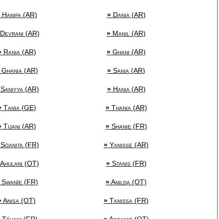
Hanifa (AR)
»
Dania (AR)
Devrani (AR)
»
Manil (AR)
»
Rania (AR)
»
Ghani (AR)
Ghania (AR)
»
Sania (AR)
Saniyya (AR)
»
Hania (AR)
»
Tania (GE)
»
Thania (AR)
»
Tijani (AR)
»
Shanie (FR)
Soanita (FR)
»
Yanisse (AR)
Ahulani (OT)
»
Stanis (FR)
Swanïe (FR)
»
Anilda (OT)
»
Anisa (OT)
»
Tanissa (FR)