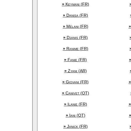
»
Keymani (FR)
»
Danisa (FR)
»
Mélani (FR)
»
»
Djanis (FR)
»
Ranime (FR)
»
Fanie (FR)
»
Zyani (AR)
»
Giovani (FR)
»
»
Canivet (OT)
»
Ilanie (FR)
»
»
Iani (OT)
»
Janick (FR)