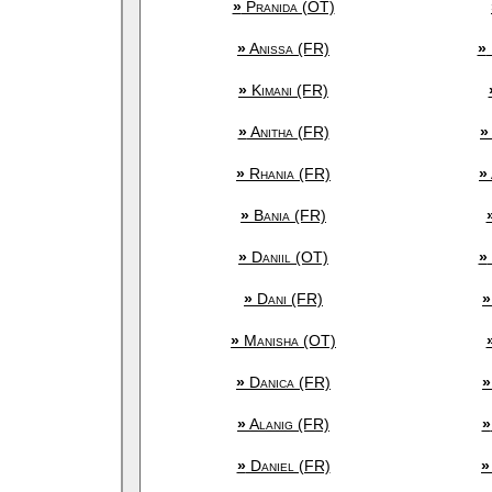
»
Pranida (OT)
»
Anissa (FR)
»
»
Kimani (FR)
»
Anitha (FR)
»
»
Rhania (FR)
»
»
Bania (FR)
»
Daniil (OT)
»
»
Dani (FR)
»
»
Manisha (OT)
»
Danica (FR)
»
»
Alanig (FR)
»
»
Daniel (FR)
»