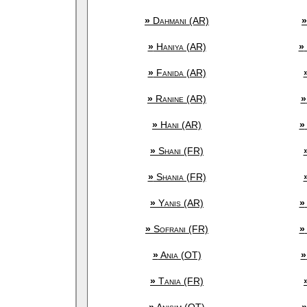
»
Dahmani (AR)
»
»
Haniya (AR)
»
»
Fanida (AR)
»
Ranine (AR)
»
»
Hani (AR)
»
»
Shani (FR)
»
Shania (FR)
»
Yanis (AR)
»
»
Sofrani (FR)
»
»
Ania (OT)
»
»
Tania (FR)