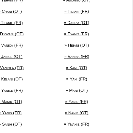
Téhani (FR)
»
Ascanio (OT)
»
Chani (OT)
»
Tidiani (FR)
Tifanie (FR)
»
Daniza (OT)
Djovani (OT)
»
Tyanis (FR)
Vanica (FR)
»
Heiani (OT)
Janice (OT)
»
Vanina (FR)
Vaniola (FR)
»
Kani (OT)
Kelani (OT)
»
Yani (FR)
Yanice (FR)
»
Manî (OT)
»
Manik (OT)
»
Yanir (FR)
»
Yanis (FR)
»
Nanie (OT)
»
Sanih (OT)
»
Ymanie (FR)