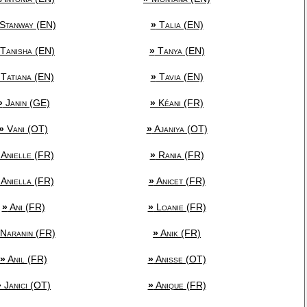
Stanway (EN)
»
Talia (EN)
Tanisha (EN)
»
Tanya (EN)
Tatiana (EN)
»
Tavia (EN)
»
Janin (GE)
»
Kéani (FR)
»
Vani (OT)
»
Ajaniya (OT)
Anielle (FR)
»
Rania (FR)
Aniella (FR)
»
Anicet (FR)
»
Ani (FR)
»
Loanie (FR)
Naranin (FR)
»
Anik (FR)
»
Anil (FR)
»
Anisse (OT)
»
Janici (OT)
»
Anique (FR)