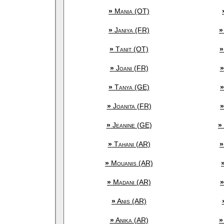
»
Mania (OT)
»
Janiya (FR)
»
»
Tanit (OT)
»
»
Joani (FR)
»
»
Tanya (GE)
»
»
Joanita (FR)
»
»
Jeanine (GE)
»
»
Tahani (AR)
»
»
Mouanis (AR)
»
Madani (AR)
»
»
Anis (AR)
»
Anika (AR)
»