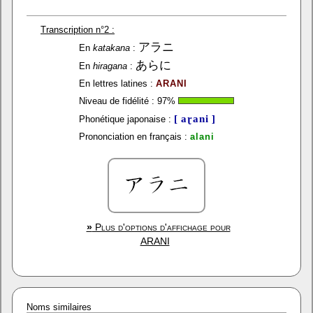
Transcription n°2 :
アラニ
En
katakana
:
あらに
En
hiragana
:
En lettres latines :
ARANI
Niveau de fidélité :
97
%
[ aɽani ]
Phonétique japonaise :
Prononciation en français :
alani
»
Plus d'options d'affichage pour
ARANI
Noms similaires