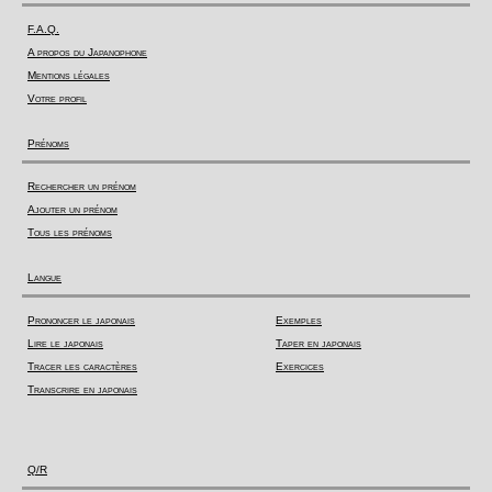
F.A.Q.
A propos du Japanophone
Mentions légales
Votre profil
Prénoms
Rechercher un prénom
Ajouter un prénom
Tous les prénoms
Langue
Prononcer le japonais
Exemples
Lire le japonais
Taper en japonais
Tracer les caractères
Exercices
Transcrire en japonais
Q/R