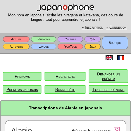
Mon nom en japonais, écrire les hiragana et katakana, des cours de
langue : tout pour apprendre le japonais !
»
Inscription
»
Connexion
Accueil
Prénoms
Culture
Q/R
Boutique
Actualité
Langue
YouTube
Jeux
Demander un
Prénoms
Recherche
prénom
Prénoms japonais
Bonne fête
Tous les prénoms
Transcriptions de Alanie en japonais
Alanie
Prénoms francophones