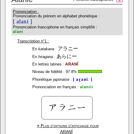
Prononciation :
Prononciation du prénom en alphabet phonétique :
[ alani ]
Prononciation francophone en français simplifié :
alani
Transcription n°1 :
アラニー
En
katakana
:
あらにー
En
hiragana
:
En lettres latines :
ARANĪ
Niveau de fidélité :
97.8
%
[ aɽaniː ]
Phonétique japonaise :
Prononciation en français :
alaniii
»
Plus d'options d'affichage pour
ARANĪ