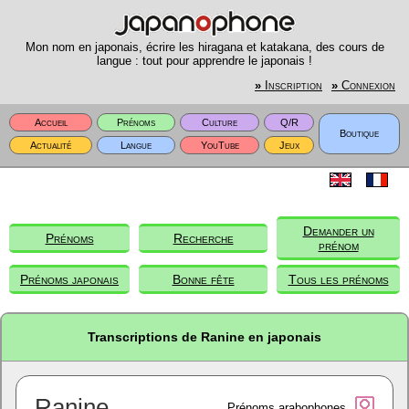
Mon nom en japonais, écrire les hiragana et katakana, des cours de
langue : tout pour apprendre le japonais !
»
Inscription
»
Connexion
Accueil
Prénoms
Culture
Q/R
Boutique
Actualité
Langue
YouTube
Jeux
Demander un
Prénoms
Recherche
prénom
Prénoms japonais
Bonne fête
Tous les prénoms
Transcriptions de Ranine en japonais
Ranine
Prénoms arabophones