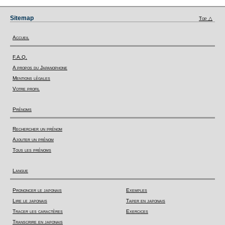
Sitemap
Top △
Accueil
F.A.Q.
A propos du Japanophone
Mentions légales
Votre profil
Prénoms
Rechercher un prénom
Ajouter un prénom
Tous les prénoms
Langue
Prononcer le japonais
Exemples
Lire le japonais
Taper en japonais
Tracer les caractères
Exercices
Transcrire en japonais