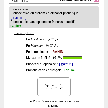
Prononciation :
Prononciation du prénom en alphabet phonétique :
[ ranin ]
Prononciation arabophone en français simplifié :
ranine
Transcription :
ラニン
En
katakana
:
らにん
En
hiragana
:
En lettres latines :
RANIN
Niveau de fidélité :
97.2
%
[ ɽaniɴ ]
Phonétique japonaise :
Prononciation en français :
lanine
»
Plus d'options d'affichage pour
RANIN