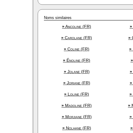
Noms similaires
»
Ancoline (FR)
»
»
Carolane (FR)
»
C
»
Coline (FR)
»
»
Énoline (FR)
»
»
Jolane (FR)
»
»
Joriane (FR)
»
»
Loline (FR)
»
»
Madoline (FR)
»
M
»
Morjiane (FR)
»
»
Nolhane (FR)
»