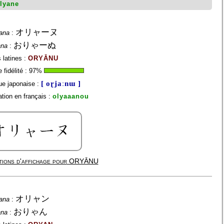
lyane
オリャーヌ
ana
:
おりゃーぬ
ana
:
 latines :
ORYĀNU
fidélité :
97
%
[ oɽjaːnɯ ]
e japonaise :
tion en français :
olyaaanou
ions d'affichage pour
ORYĀNU
オリャン
ana
:
おりゃん
ana
: