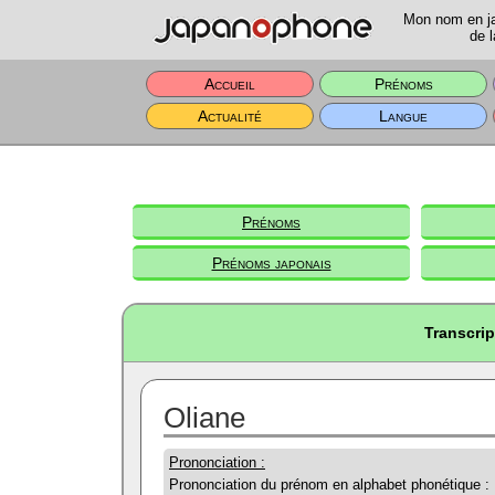
Mon nom en jap
de l
Accueil
Prénoms
Actualité
Langue
Prénoms
Prénoms japonais
Transcrip
Oliane
Prononciation :
Prononciation du prénom en alphabet phonétique :