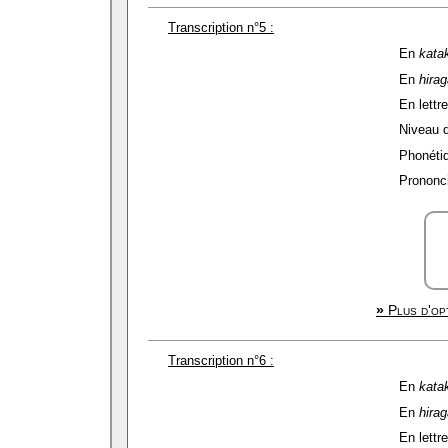
Transcription n°5 :
En
kata
En
hira
En lettre
Niveau de
Phonétiq
Prononci
»
Plus d'opt
Transcription n°6 :
En
kata
En
hira
En lettre