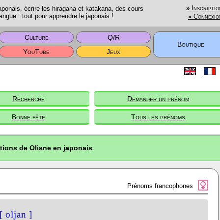
onais, écrire les hiragana et katakana, des cours
»
Inscriptio
angue : tout pour apprendre le japonais !
»
Connexio
Culture
Q/R
Boutique
YouTube
Jeux
Recherche
Demander un prénom
Bonne fête
Tous les prénoms
tions de Oliane en japonais
Prénoms francophones
[ oljan ]