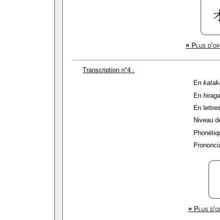
»
Plus d'op
Transcription n°4 :
En
katak
En
hirag
En lettres
Niveau de 
Phonétiqu
Prononcia
»
Plus d'o