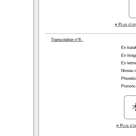
»
Plus d'op
Transcription n°8 :
En
kata
En
hira
En lettre
Niveau de
Phonétiq
Prononci
»
Plus d'o