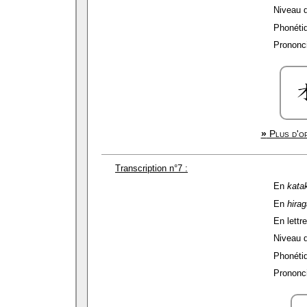
Niveau de
Phonétiq
Prononci
»
Plus d'op
Transcription n°7 :
En
kata
En
hira
En lettre
Niveau de
Phonétiq
Prononci