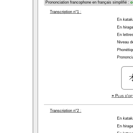
Prononciation francophone en français simplifié :
o
Transcription n°1 :
En
katak
En
hirag
En lettres
Niveau de 
Phonétiqu
Prononcia
»
Plus d'opt
Transcription n°2 :
En
katak
En
hirag