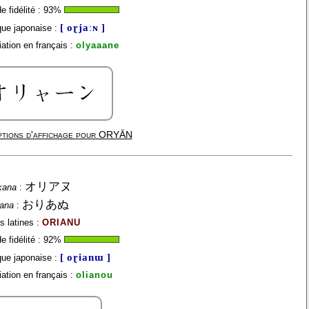
 fidélité :
93
%
[ oɽjaːɴ ]
ue japonaise :
ation en français :
olyaaane
tions d'affichage pour
ORYĀN
オリアヌ
kana
:
おりあぬ
gana
:
s latines :
ORIANU
 fidélité :
92
%
[ oɽianɯ ]
ue japonaise :
ation en français :
olianou