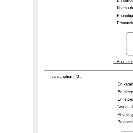
En lettres
Niveau de 
Phonétiqu
Prononcia
»
Plus d'op
Transcription n°3 :
En
kata
En
hirag
En lettre
Niveau de
Phonétiq
Prononcia