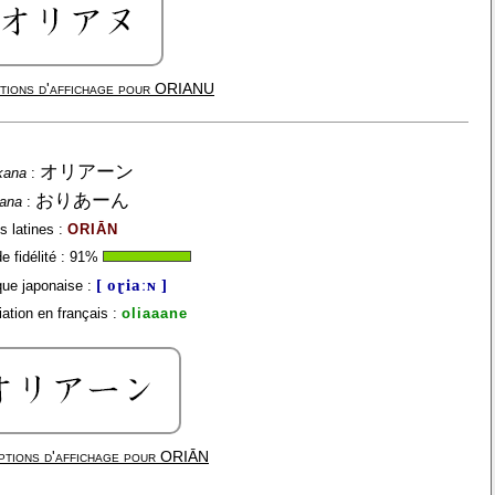
tions d'affichage pour
ORIANU
オリアーン
kana
:
おりあーん
gana
:
s latines :
ORIĀN
 fidélité :
91
%
[ oɽiaːɴ ]
ue japonaise :
ation en français :
oliaaane
ptions d'affichage pour
ORIĀN