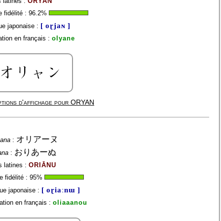
 latines :
ORYAN
fidélité :
96.2
%
[ oɽjaɴ ]
e japonaise :
tion en français :
olyane
tions d'affichage pour
ORYAN
オリアーヌ
kana
:
おりあーぬ
ana
:
s latines :
ORIĀNU
 fidélité :
95
%
[ oɽiaːnɯ ]
ue japonaise :
tion en français :
oliaaanou