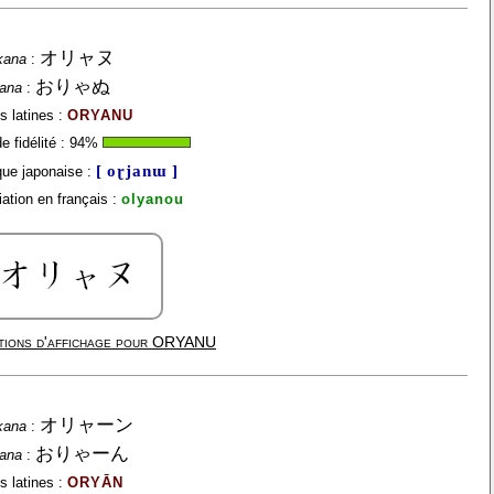
オリャヌ
kana
:
おりゃぬ
gana
:
s latines :
ORYANU
 fidélité :
94
%
[ oɽjanɯ ]
ue japonaise :
ation en français :
olyanou
ions d'affichage pour
ORYANU
オリャーン
kana
:
おりゃーん
gana
:
s latines :
ORYĀN