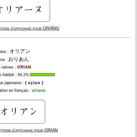
tions d'affichage pour
ORIĀNU
オリアン
ana
:
おりあん
ana
:
 latines :
ORIAN
fidélité :
94.2
%
[ oɽiaɴ ]
e japonaise :
tion en français :
oliane
ptions d'affichage pour
ORIAN