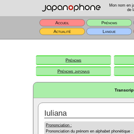
Mon nom en jap
de l
Accueil
Prénoms
Actualité
Langue
Prénoms
Prénoms japonais
Transcrip
Iuliana
Prononciation :
Prononciation du prénom en alphabet phonétique :