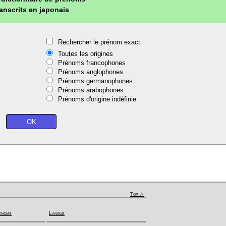
ranscrits en japonais
Rechercher le prénom exact
Toutes les origines
Prénoms francophones
Prénoms anglophones
Prénoms germanophones
Prénoms arabophones
Prénoms d'origine indéfinie
Top △
énoms
Langue