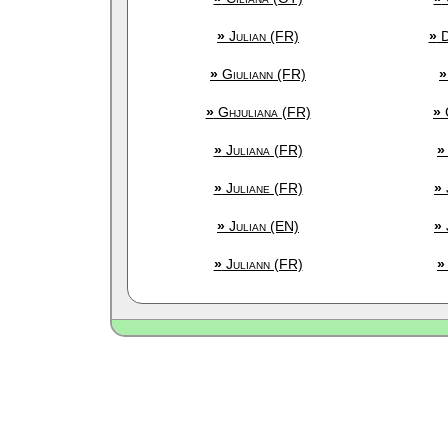
»
Julian (FR)
»
D
»
Giuliann (FR)
»
»
Ghjuliana (FR)
»
G
»
Juliana (FR)
»
»
Juliane (FR)
»
»
Julian (EN)
»
»
Juliann (FR)
»