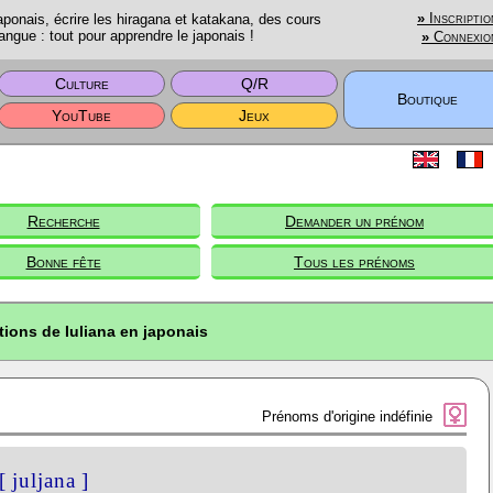
onais, écrire les hiragana et katakana, des cours
»
Inscriptio
angue : tout pour apprendre le japonais !
»
Connexio
Culture
Q/R
Boutique
YouTube
Jeux
Recherche
Demander un prénom
Bonne fête
Tous les prénoms
tions de Iuliana en japonais
Prénoms d'origine indéfinie
[ juljana ]