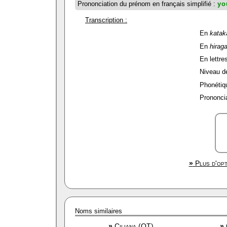
Prononciation du prénom en français simplifié :
yo
Transcription :
En
katak
En
hirag
En lettres
Niveau de 
Phonétiqu
Prononcia
»
Plus d'opt
Noms similaires
»
Ciliana (OT)
»