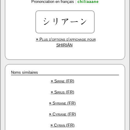
Prononciation en français :
chiliaaane
»
Plus d'options d'affichage pour
SHIRIĀN
Noms similaires
»
Sirine (FR)
»
Sirius (FR)
»
Syriane (FR)
»
Cyriane (FR)
»
Cyran (FR)