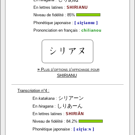
En lettres latines :
SHIRIANU
Niveau de fidélité :
85
%
[ ɕiɽianɯ ]
Phonétique japonaise :
Prononciation en français :
chilianou
»
Plus d'options d'affichage pour
SHIRIANU
Transcription n°4 :
シリアーン
En
katakana
:
しりあーん
En
hiragana
:
En lettres latines :
SHIRIĀN
Niveau de fidélité :
84.2
%
[ ɕiɽiaːɴ ]
Phonétique japonaise :