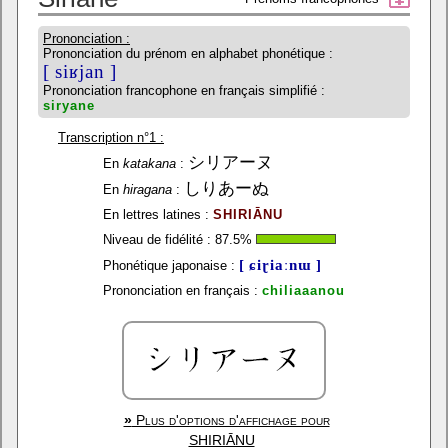
Prononciation :
Prononciation du prénom en alphabet phonétique :
[ siʁjan ]
Prononciation francophone en français simplifié :
siryane
Transcription n°1 :
シリアーヌ
En
katakana
:
しりあーぬ
En
hiragana
:
En lettres latines :
SHIRIĀNU
Niveau de fidélité :
87.5
%
[ ɕiɽiaːnɯ ]
Phonétique japonaise :
Prononciation en français :
chiliaaanou
»
Plus d'options d'affichage pour
SHIRIĀNU