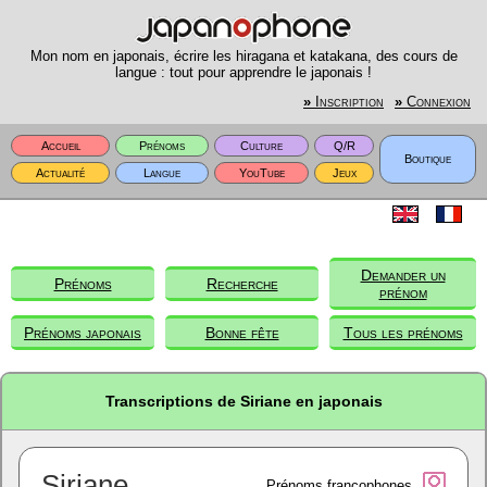
Mon nom en japonais, écrire les hiragana et katakana, des cours de
langue : tout pour apprendre le japonais !
»
Inscription
»
Connexion
Accueil
Prénoms
Culture
Q/R
Boutique
Actualité
Langue
YouTube
Jeux
Demander un
Prénoms
Recherche
prénom
Prénoms japonais
Bonne fête
Tous les prénoms
Transcriptions de Siriane en japonais
Siriane
Prénoms francophones