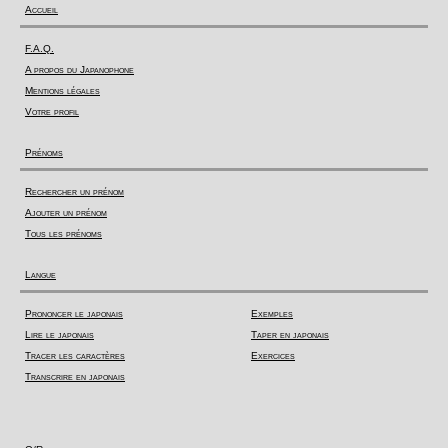
Accueil
F.A.Q.
A propos du Japanophone
Mentions légales
Votre profil
Prénoms
Rechercher un prénom
Ajouter un prénom
Tous les prénoms
Langue
Prononcer le japonais
Exemples
Lire le japonais
Taper en japonais
Tracer les caractères
Exercices
Transcrire en japonais