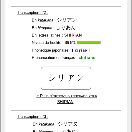
Transcription n°2 :
シリアン
En
katakana
:
しりあん
En
hiragana
:
En lettres latines :
SHIRIAN
Niveau de fidélité :
86.8
%
[ ɕiɽiaɴ ]
Phonétique japonaise :
Prononciation en français :
chiliane
»
Plus d'options d'affichage pour
SHIRIAN
Transcription n°3 :
シリアヌ
En
katakana
:
しりあぬ
En
hiragana
: