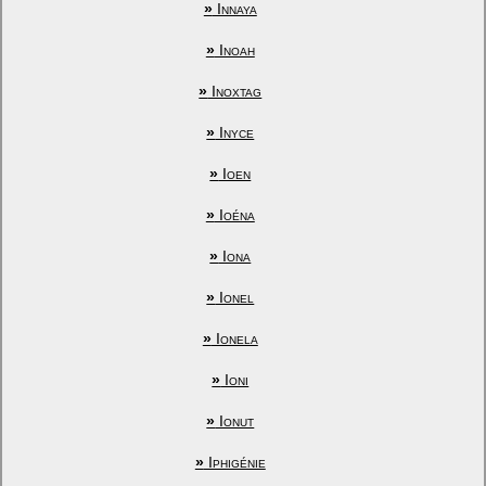
»
Innaya
»
Inoah
»
Inoxtag
»
Inyce
»
Ioen
»
Ioéna
»
Iona
»
Ionel
»
Ionela
»
Ioni
»
Ionut
»
Iphigénie