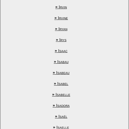
»
Irvin
»
Irvine
»
Iryan
»
Irys
»
Isaac
»
Isabau
»
Isabeau
»
Isabel
»
Isabelle
»
Isadora
»
Isaël
»
Isaelle