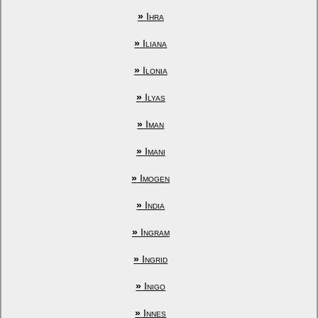
»
Ihra
»
Iliana
»
Ilonia
»
Ilyas
»
Iman
»
Imani
»
Imogen
»
India
»
Ingram
»
Ingrid
»
Inigo
»
Innes