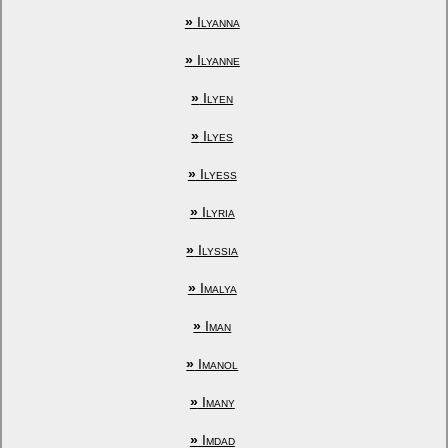
»
Ilyanna
»
Ilyanne
»
Ilyen
»
Ilyes
»
Ilyess
»
Ilyria
»
Ilyssia
»
Imalya
»
Iman
»
Imanol
»
Imany
»
Imdad