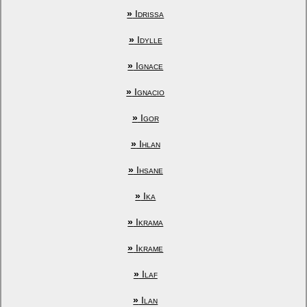
»
Idrissa
»
Idylle
»
Ignace
»
Ignacio
»
Igor
»
Ihlan
»
Ihsane
»
Ika
»
Ikrama
»
Ikrame
»
Ilaf
»
Ilan