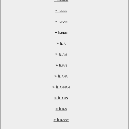
»
Iless
»
Ilhan
»
Ilhem
»
Ilia
»
Iliam
»
Ilian
»
Iliana
»
Iliannah
»
Iliano
»
Ilias
»
Iliasse