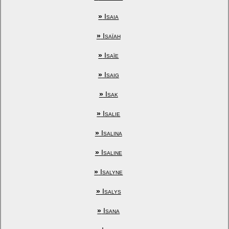
»
Isaia
»
Isaïah
»
Isaïe
»
Isaig
»
Isak
»
Isalie
»
Isalina
»
Isaline
»
Isalyne
»
Isalys
»
Isana