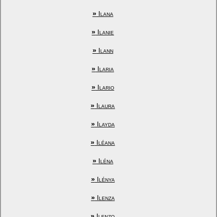
»
Ilana
»
Ilanie
»
Ilann
»
Ilaria
»
Ilario
»
Ilaura
»
Ilayda
»
Iléana
»
Iléna
»
Ilénya
»
Ilenza
»
Ilenzo