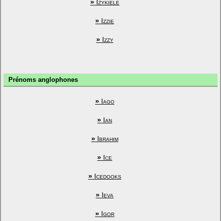
»
Izykiele
»
Izzie
»
Izzy
Prénoms anglophones
»
Iago
»
Ian
»
Ibrahim
»
Ice
»
Icedooks
»
Ieva
»
Igor