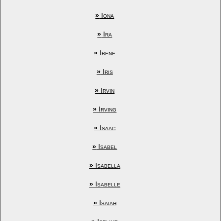
»
Iona
»
Ira
»
Irene
»
Iris
»
Irvin
»
Irving
»
Isaac
»
Isabel
»
Isabella
»
Isabelle
»
Isaiah