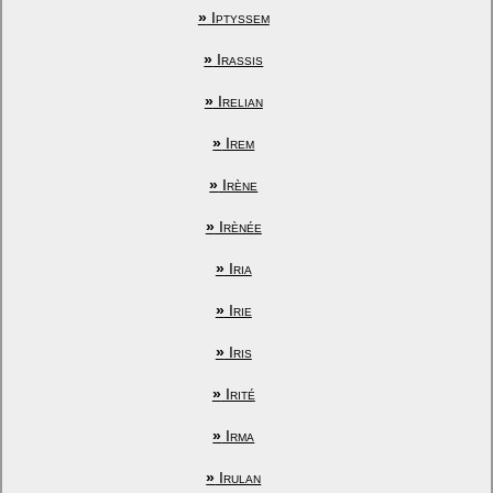
»
Iptyssem
»
Irassis
»
Irelian
»
Irem
»
Irène
»
Irènée
»
Iria
»
Irie
»
Iris
»
Irité
»
Irma
»
Irulan