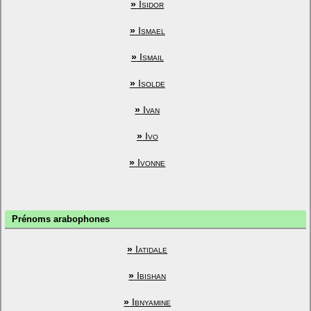
»
Isidor
»
Ismael
»
Ismail
»
Isolde
»
Ivan
»
Ivo
»
Ivonne
Prénoms arabophones
»
Iatidale
»
Ibishan
»
Ibnyamine