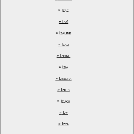
»
Izac
»
Izaï
»
Izaline
»
Izao
»
Izdine
»
Izia
»
Izidora
»
Izilis
»
Izuku
»
Izy
»
Izya