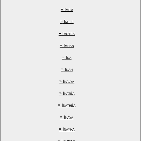
»
Imem
»
Imilie
»
Imotek
»
Imran
»
Ina
»
Inah
»
Inalya
»
Inatéa
»
Inathéa
»
Inaya
»
Inayha