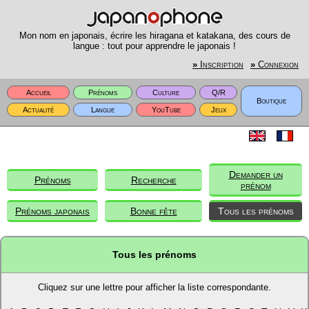
Mon nom en japonais, écrire les hiragana et katakana, des cours de
langue : tout pour apprendre le japonais !
»
Inscription
»
Connexion
Accueil
Prénoms
Culture
Q/R
Boutique
Actualité
Langue
YouTube
Jeux
Demander un
Prénoms
Recherche
prénom
Prénoms japonais
Bonne fête
Tous les prénoms
Tous les prénoms
Cliquez sur une lettre pour afficher la liste correspondante.