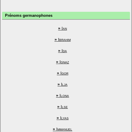
Prénoms germanophones
»
Ian
»
Ibrahim
»
Ida
»
Ignaz
»
Igor
»
Ilja
»
Ilona
»
Ilse
»
Ilyas
»
Immanuel