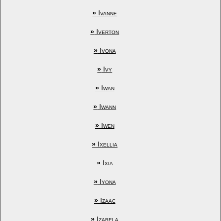
»
Ivanne
»
Iverton
»
Ivona
»
Ivy
»
Iwan
»
Iwann
»
Iwen
»
Ixellia
»
Ixia
»
Iyona
»
Izaac
»
Izabela