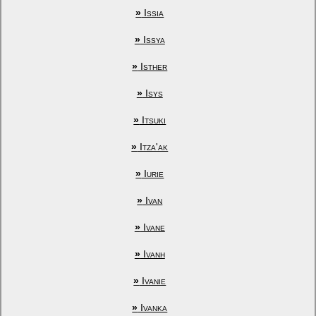
»
Issia
»
Issya
»
Isther
»
Isys
»
Itsuki
»
Itza'ak
»
Iurie
»
Ivan
»
Ivane
»
Ivanh
»
Ivanie
»
Ivanka