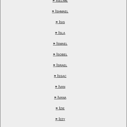
»
Iselime
»
Ishmael
»
Isis
»
Isla
»
Ismael
»
Isobel
»
Israel
»
Issac
»
Ivan
»
Ivana
»
Izie
»
Izzy