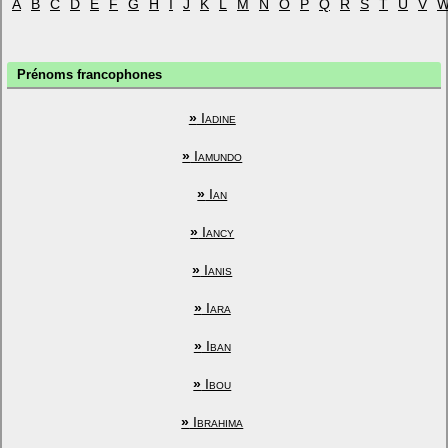
A
B
C
D
E
F
G
H
I
J
K
L
M
N
O
P
Q
R
S
T
U
V
Prénoms francophones
»
Iadine
»
Iamundo
»
Ian
»
Iancy
»
Ianis
»
Iara
»
Iban
»
Ibou
»
Ibrahima