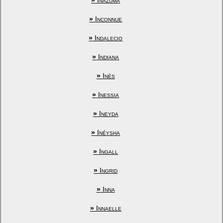
»
Inazuma
»
Inconnue
»
Indalecio
»
Indiana
»
Inès
»
Inessia
»
Ineyda
»
Inéysha
»
Ingall
»
Ingrid
»
Inna
»
Innaelle