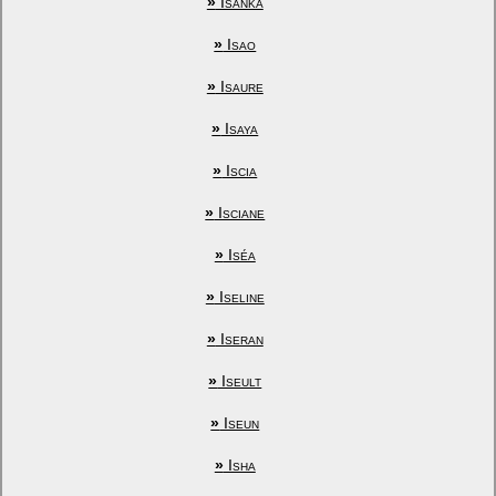
»
Isanka
»
Isao
»
Isaure
»
Isaya
»
Iscia
»
Isciane
»
Iséa
»
Iseline
»
Iseran
»
Iseult
»
Iseun
»
Isha