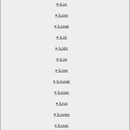
»
Iloa
»
Iloan
»
Iloane
»
Iloé
»
Iloée
»
Ilon
»
Ilona
»
Ilouane
»
Ilouna
»
Iltud
»
Ilyahna
»
Ilyana