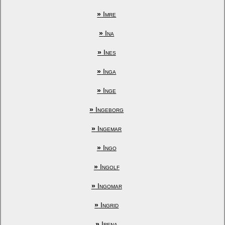
»
Imre
»
Ina
»
Ines
»
Inga
»
Inge
»
Ingeborg
»
Ingemar
»
Ingo
»
Ingolf
»
Ingomar
»
Ingrid
»
Irena