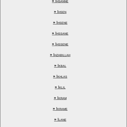
»
Ihsanne
»
Ihsen
»
Ihsene
»
Ihssane
»
Ihssene
»
Ihzabillah
»
Ikbal
»
Ikhlas
»
Iklil
»
Ikram
»
Ikrame
»
Ilane