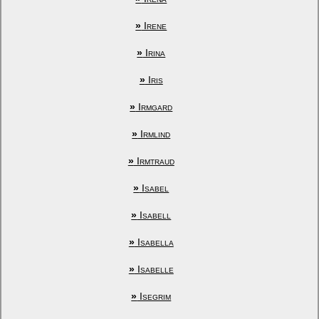
»
Irene
»
Irina
»
Iris
»
Irmgard
»
Irmlind
»
Irmtraud
»
Isabel
»
Isabell
»
Isabella
»
Isabelle
»
Isegrim