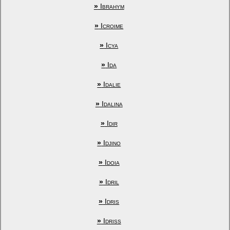
»
Ibrahym
»
Icroime
»
Icya
»
Ida
»
Idalie
»
Idalina
»
Idir
»
Idjino
»
Idoia
»
Idril
»
Idris
»
Idriss