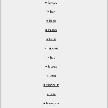
»
Ishacq
»
Isia
»
Isiah
»
Isiano
»
Isidè
»
Isidore
»
Isis
»
Ismael
»
Ismo
»
Isobelle
»
Issa
»
Isshaque