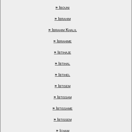
»
Ibouni
»
Ibrahim
»
Ibrahim Khalil
»
Ibrahime
»
Ibtihaje
»
Ibtihal
»
Ibtihel
»
Ibtisem
»
Ibtissam
»
Ibtissame
»
Ibtissem
»
Icham