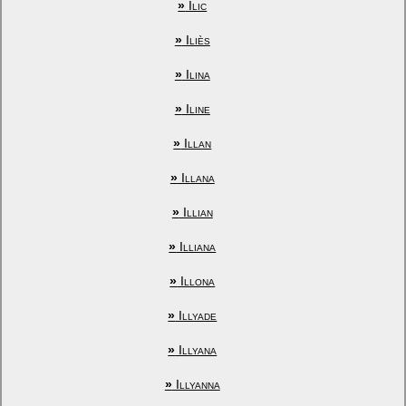
»
Ilic
»
Iliès
»
Ilina
»
Iline
»
Illan
»
Illana
»
Illian
»
Illiana
»
Illona
»
Illyade
»
Illyana
»
Illyanna