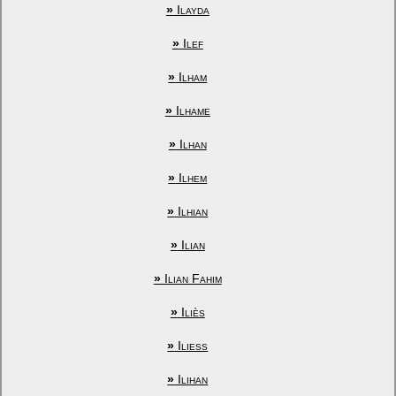
»
Ilayda
»
Ilef
»
Ilham
»
Ilhame
»
Ilhan
»
Ilhem
»
Ilhian
»
Ilian
»
Ilian Fahim
»
Iliès
»
Iliess
»
Ilihan