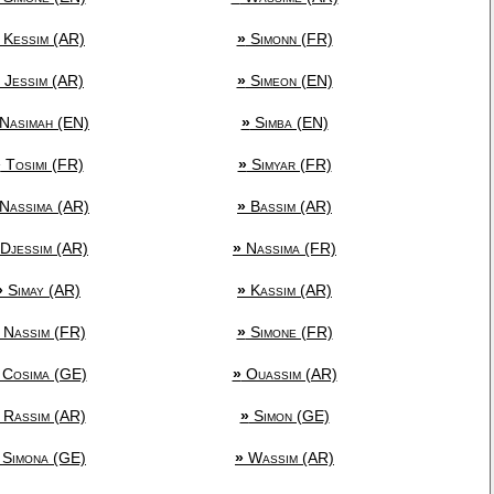
Kessim (AR)
»
Simonn (FR)
Jessim (AR)
»
Simeon (EN)
Nasimah (EN)
»
Simba (EN)
»
Tosimi (FR)
»
Simyar (FR)
Nassima (AR)
»
Bassim (AR)
Djessim (AR)
»
Nassima (FR)
»
Simay (AR)
»
Kassim (AR)
Nassim (FR)
»
Simone (FR)
Cosima (GE)
»
Ouassim (AR)
Rassim (AR)
»
Simon (GE)
Simona (GE)
»
Wassim (AR)