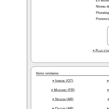
En lettres
Niveau de 
Phonétiqu
Prononcia
»
Plus d'op
Noms similaires
»
Ismene (OT)
»
»
Massimo (FR)
»
»
Nassim (AR)
»
Qassim (AR)
»