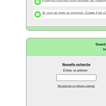
Pourquoi d'autres sites Internet ne transc
Je veux me faire un tatouage. Comme être s
Grand 
t
Nouvelle recherche
Entrez un prénom :
Rechercher un prénom composé.