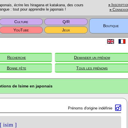
onais, écrire les hiragana et katakana, des cours
»
Inscriptio
angue : tout pour apprendre le japonais !
»
Connexio
Culture
Q/R
Boutique
YouTube
Jeux
Recherche
Demander un prénom
Bonne fête
Tous les prénoms
ptions de Isime en japonais
Prénoms d'origine indéfinie
[ isim ]