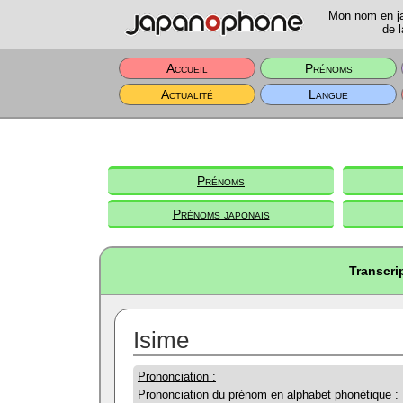
Mon nom en jap
de l
Accueil
Prénoms
Actualité
Langue
Prénoms
Prénoms japonais
Transcri
Isime
Prononciation :
Prononciation du prénom en alphabet phonétique :