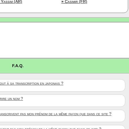
Yassim (AR)
»
Casimir (FR)
F.A.Q.
ut à sa transcription en japonais ?
crire un nom ?
anscrivent pas mon prénom de la même façon que dans ce site ?