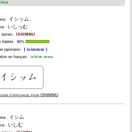
sime
イシッム
ana
:
いしっむ
ana
:
 latines :
ISHIMMU
fidélité :
90
%
[ iɕimmɯ ]
e japonaise :
tion en français :
ichim.mou
ions d'affichage pour
ISHIMMU
イシム
ana
:
いしむ
ana
: