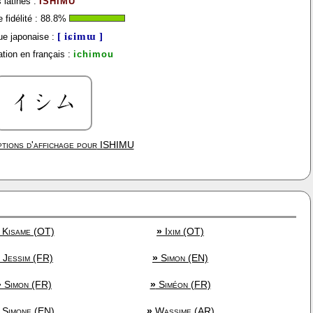
 latines :
ISHIMU
fidélité :
88.8
%
[ iɕimɯ ]
e japonaise :
tion en français :
ichimou
tions d'affichage pour
ISHIMU
Kisame (OT)
»
Ixim (OT)
Jessim (FR)
»
Simon (EN)
»
Simon (FR)
»
Siméon (FR)
Simone (EN)
»
Wassime (AR)