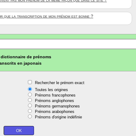
rivent pas mon prénom de la même façon que dans ce site ?
ûr que la transcription de mon prénom est bonne ?
dictionnaire de prénoms
ranscrits en japonais
Rechercher le prénom exact
Toutes les origines
Prénoms francophones
Prénoms anglophones
Prénoms germanophones
Prénoms arabophones
Prénoms d'origine indéfinie