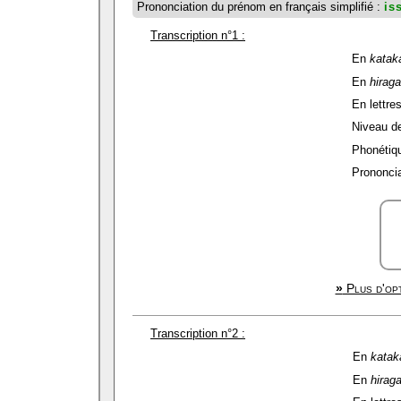
Prononciation du prénom en français simplifié :
is
Transcription n°1 :
En
katak
En
hirag
En lettres
Niveau de 
Phonétiqu
Prononcia
»
Plus d'opt
Transcription n°2 :
En
katak
En
hirag