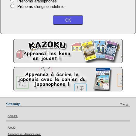
Prénoms arabophones
Prénoms d'origine indéfinie
Sitemap
Top △
Accueil
F.A.Q.
A propos du Japanophone