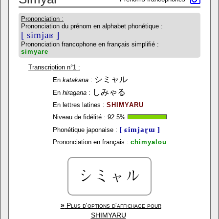
Prononciation :
Prononciation du prénom en alphabet phonétique :
[ simjaʁ ]
Prononciation francophone en français simplifié :
simyare
Transcription n°1 :
シミャル
En
katakana
:
しみゃる
En
hiragana
:
En lettres latines :
SHIMYARU
Niveau de fidélité :
92.5
%
[ ɕimjaɽɯ ]
Phonétique japonaise :
Prononciation en français :
chimyalou
»
Plus d'options d'affichage pour
SHIMYARU