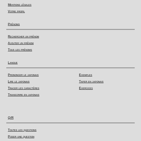
Mentions légales
Votre profil
Prénoms
Rechercher un prénom
Ajouter un prénom
Tous les prénoms
Langue
Prononcer le japonais
Exemples
Lire le japonais
Taper en japonais
Tracer les caractères
Exercices
Transcrire en japonais
Q/R
Toutes les questions
Poser une question