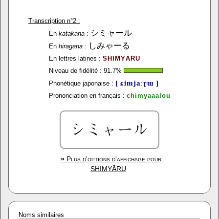
Transcription n°2 :
シミャール
En
katakana
:
しみゃーる
En
hiragana
:
En lettres latines :
SHIMYĀRU
Niveau de fidélité :
91.7
%
[ ɕimjaːɽɯ ]
Phonétique japonaise :
Prononciation en français :
chimyaaalou
»
Plus d'options d'affichage pour
SHIMYĀRU
Noms similaires