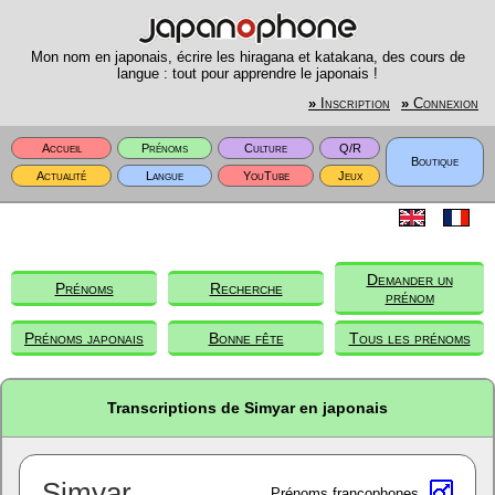
Mon nom en japonais, écrire les hiragana et katakana, des cours de
langue : tout pour apprendre le japonais !
»
Inscription
»
Connexion
Accueil
Prénoms
Culture
Q/R
Boutique
Actualité
Langue
YouTube
Jeux
Demander un
Prénoms
Recherche
prénom
Prénoms japonais
Bonne fête
Tous les prénoms
Transcriptions de Simyar en japonais
Simyar
Prénoms francophones