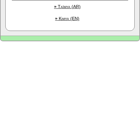
»
Taïmya (AR)
»
Kimya (EN)