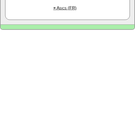
»
Asics (FR)