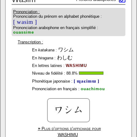
Prononciation :
Prononciation du prénom en alphabet phonétique :
[ wasim ]
Prononciation arabophone en français simplifié :
ouassime
Transcription :
ワシム
En
katakana
:
わしむ
En
hiragana
:
En lettres latines :
WASHIMU
Niveau de fidélité :
88.8
%
[ ɰaɕimɯ ]
Phonétique japonaise :
Prononciation en français :
ouachimou
»
Plus d'options d'affichage pour
WASHIMU