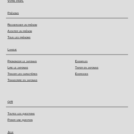
Votre profil
Prénoms
Rechercher un prénom
Ajouter un prénom
Tous les prénoms
Langue
Prononcer le japonais
Exemples
Lire le japonais
Taper en japonais
Tracer les caractères
Exercices
Transcrire en japonais
Q/R
Toutes les questions
Poser une question
Jeux