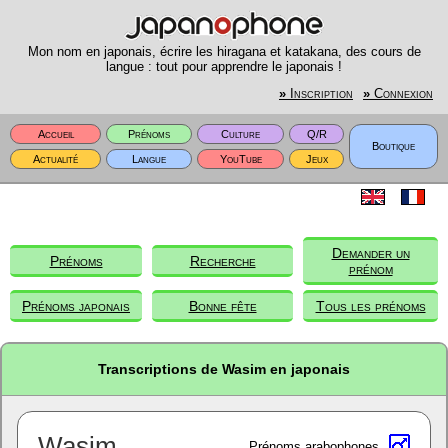
Mon nom en japonais, écrire les hiragana et katakana, des cours de
langue : tout pour apprendre le japonais !
»
Inscription
»
Connexion
Accueil
Prénoms
Culture
Q/R
Boutique
Actualité
Langue
YouTube
Jeux
Demander un
Prénoms
Recherche
prénom
Prénoms japonais
Bonne fête
Tous les prénoms
Transcriptions de Wasim en japonais
Wasim
Prénoms arabophones