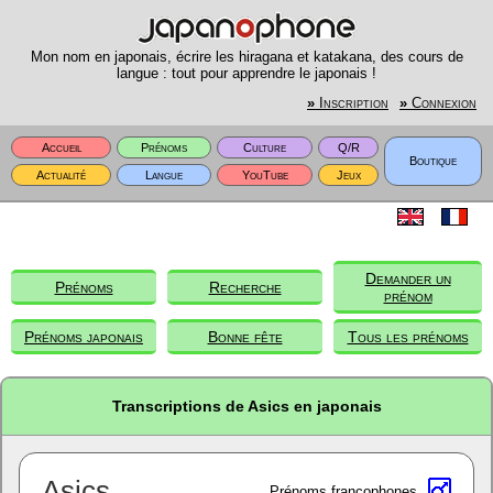
Mon nom en japonais, écrire les hiragana et katakana, des cours de
langue : tout pour apprendre le japonais !
»
Inscription
»
Connexion
Accueil
Prénoms
Culture
Q/R
Boutique
Actualité
Langue
YouTube
Jeux
Demander un
Prénoms
Recherche
prénom
Prénoms japonais
Bonne fête
Tous les prénoms
Transcriptions de Asics en japonais
Asics
Prénoms francophones