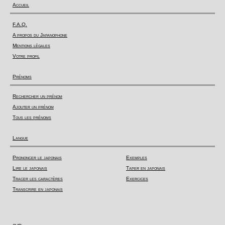
Accueil
F.A.Q.
A propos du Japanophone
Mentions légales
Votre profil
Prénoms
Rechercher un prénom
Ajouter un prénom
Tous les prénoms
Langue
Prononcer le japonais
Exemples
Lire le japonais
Taper en japonais
Tracer les caractères
Exercices
Transcrire en japonais