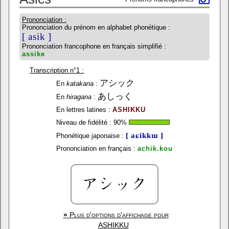
Prononciation :
Prononciation du prénom en alphabet phonétique :
[ asik ]
Prononciation francophone en français simplifié :
assike
Transcription n°1 :
アシック
En
katakana
:
あしっく
En
hiragana
:
En lettres latines :
ASHIKKU
Niveau de fidélité :
90
%
[ aɕikkɯ ]
Phonétique japonaise :
Prononciation en français :
achik.kou
»
Plus d'options d'affichage pour
ASHIKKU