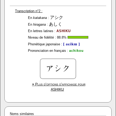
Transcription n°2 :
アシク
En
katakana
:
あしく
En
hiragana
:
En lettres latines :
ASHIKU
Niveau de fidélité :
88.8
%
[ aɕikɯ ]
Phonétique japonaise :
Prononciation en français :
achikou
»
Plus d'options d'affichage pour
ASHIKU
Noms similaires