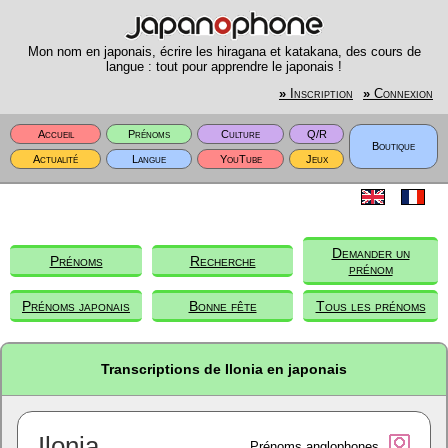
Mon nom en japonais, écrire les hiragana et katakana, des cours de
langue : tout pour apprendre le japonais !
»
Inscription
»
Connexion
Accueil
Prénoms
Culture
Q/R
Boutique
Actualité
Langue
YouTube
Jeux
Demander un
Prénoms
Recherche
prénom
Prénoms japonais
Bonne fête
Tous les prénoms
Transcriptions de Ilonia en japonais
Ilonia
Prénoms anglophones