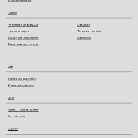
Tous les prénoms
Langue
Prononcer le japonais
Exemples
Lire le japonais
Taper en japonais
Tracer les caractères
Exercices
Transcrire en japonais
Q/R
Toutes les questions
Poser une question
Jeux
Kazoku - Jeu de cartes
Jeux en ligne
Culture