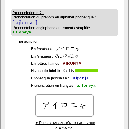
Prononciation n°2 :
Prononciation du prénom en alphabet phonétique :
[ ajlonjæ ]
Prononciation anglophone en français simplifié :
a.iloneya
Transcription :
アイロニャ
En
katakana
:
あいろにゃ
En
hiragana
:
En lettres latines :
AIRONYA
Niveau de fidélité :
97.1
%
[ aiɽonja ]
Phonétique japonaise :
Prononciation en français :
a.iloneya
»
Plus d'options d'affichage pour
AIRONYA