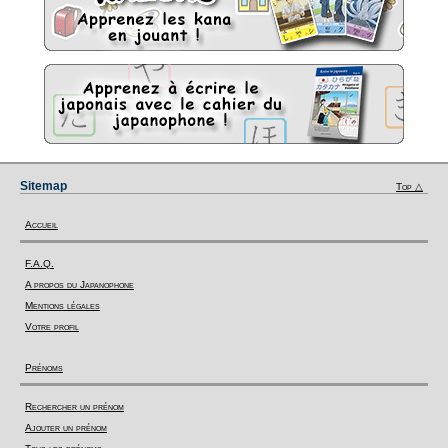
Sitemap
Top △
Accueil
F.A.Q.
A propos du Japanophone
Mentions légales
Votre profil
Prénoms
Rechercher un prénom
Ajouter un prénom