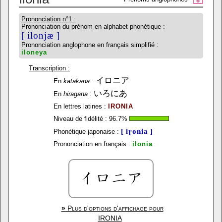
Prononciation n°1 :
Prononciation du prénom en alphabet phonétique :
[ ilonjæ ]
Prononciation anglophone en français simplifié :
iloneya
Transcription :
イロニア
En
katakana
:
いろにあ
En
hiragana
:
En lettres latines :
IRONIA
Niveau de fidélité :
96.7
%
[ iɽonia ]
Phonétique japonaise :
Prononciation en français :
ilonia
»
Plus d'options d'affichage pour
IRONIA