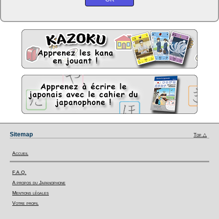
Sitemap
Top △
Accueil
F.A.Q.
A propos du Japanophone
Mentions légales
Votre profil