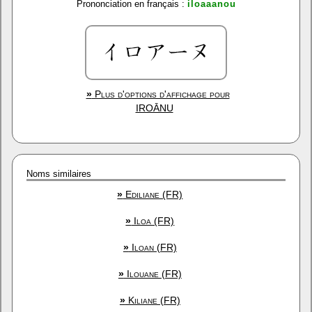
Prononciation en français :
iloaaanou
»
Plus d'options d'affichage pour
IROĀNU
Noms similaires
»
Ediliane (FR)
»
Iloa (FR)
»
Iloan (FR)
»
Ilouane (FR)
»
Kiliane (FR)