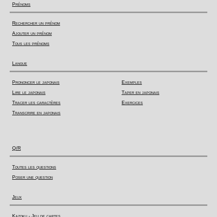
Prénoms
Rechercher un prénom
Ajouter un prénom
Tous les prénoms
Langue
Prononcer le japonais
Exemples
Lire le japonais
Taper en japonais
Tracer les caractères
Exercices
Transcrire en japonais
Q/R
Toutes les questions
Poser une question
Jeux
Kazoku - Jeu de cartes