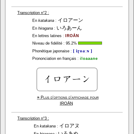
Transcription n°2 :
イロアーン
En
katakana
:
いろあーん
En
hiragana
:
En lettres latines :
IROĀN
Niveau de fidélité :
95.2
%
[ iɽoaːɴ ]
Phonétique japonaise :
Prononciation en français :
iloaaane
»
Plus d'options d'affichage pour
IROĀN
Transcription n°3 :
イロアヌ
En
katakana
:
いろあぬ
En
hiragana
: