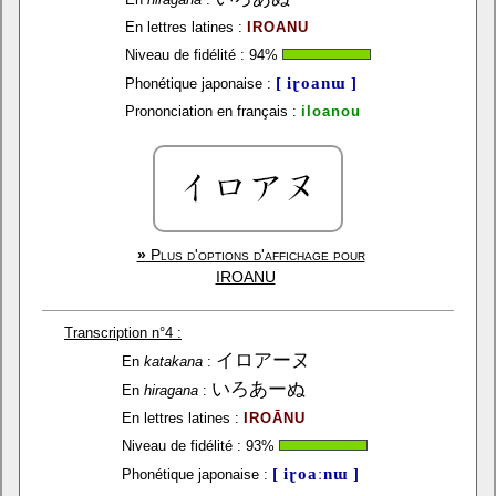
En lettres latines :
IROANU
Niveau de fidélité :
94
%
[ iɽoanɯ ]
Phonétique japonaise :
Prononciation en français :
iloanou
»
Plus d'options d'affichage pour
IROANU
Transcription n°4 :
イロアーヌ
En
katakana
:
いろあーぬ
En
hiragana
:
En lettres latines :
IROĀNU
Niveau de fidélité :
93
%
[ iɽoaːnɯ ]
Phonétique japonaise :