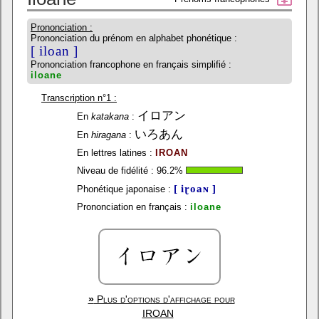
Prononciation :
Prononciation du prénom en alphabet phonétique :
[ iloan ]
Prononciation francophone en français simplifié :
iloane
Transcription n°1 :
イロアン
En
katakana
:
いろあん
En
hiragana
:
En lettres latines :
IROAN
Niveau de fidélité :
96.2
%
[ iɽoaɴ ]
Phonétique japonaise :
Prononciation en français :
iloane
»
Plus d'options d'affichage pour
IROAN