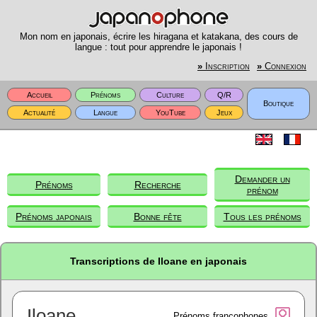
Mon nom en japonais, écrire les hiragana et katakana, des cours de
langue : tout pour apprendre le japonais !
»
Inscription
»
Connexion
Accueil
Prénoms
Culture
Q/R
Boutique
Actualité
Langue
YouTube
Jeux
Demander un
Prénoms
Recherche
prénom
Prénoms japonais
Bonne fête
Tous les prénoms
Transcriptions de Iloane en japonais
Iloane
Prénoms francophones