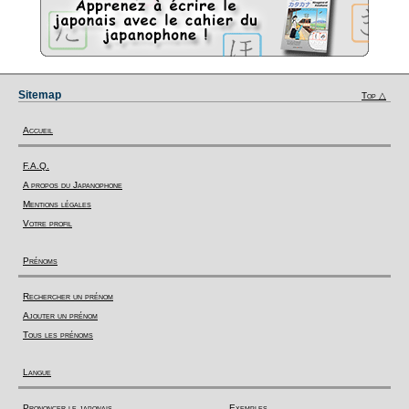
Sitemap
Top △
Accueil
F.A.Q.
A propos du Japanophone
Mentions légales
Votre profil
Prénoms
Rechercher un prénom
Ajouter un prénom
Tous les prénoms
Langue
Prononcer le japonais
Exemples