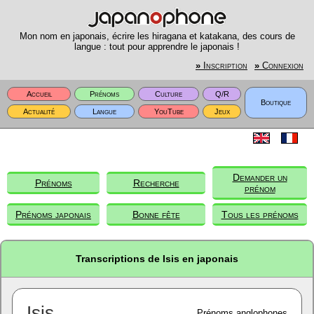
Mon nom en japonais, écrire les hiragana et katakana, des cours de
langue : tout pour apprendre le japonais !
»
Inscription
»
Connexion
Accueil
Prénoms
Culture
Q/R
Boutique
Actualité
Langue
YouTube
Jeux
Demander un
Prénoms
Recherche
prénom
Prénoms japonais
Bonne fête
Tous les prénoms
Transcriptions de Isis en japonais
Isis
Prénoms anglophones