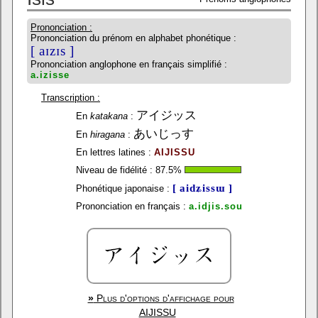
Prononciation :
Prononciation du prénom en alphabet phonétique :
[ aɪzɪs ]
Prononciation anglophone en français simplifié :
a.izisse
Transcription :
アイジッス
En
katakana
:
あいじっす
En
hiragana
:
En lettres latines :
AIJISSU
Niveau de fidélité :
87.5
%
[ aidʑissɯ ]
Phonétique japonaise :
Prononciation en français :
a.idjis.sou
»
Plus d'options d'affichage pour
AIJISSU