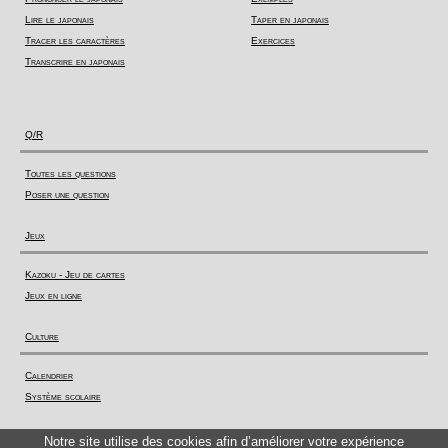
Lire le japonais
Taper en japonais
Tracer les caractères
Exercices
Transcrire en japonais
Q/R
Toutes les questions
Poser une question
Jeux
Kazoku - Jeu de cartes
Jeux en ligne
Culture
Calendrier
Système scolaire
Actualité
Notre site utilise des cookies afin d’améliorer votre expérience