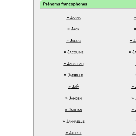
Prénoms francophones
»
Jaana
»
Jack
»
Jacob
»
J
»
Jacquine
»
Ja
»
Jadallah
»
Jadielle
»
JaÉ
»
J
»
Jahden
»
J
»
Jahlian
»
»
Jahnaelle
»
Jahrel
»