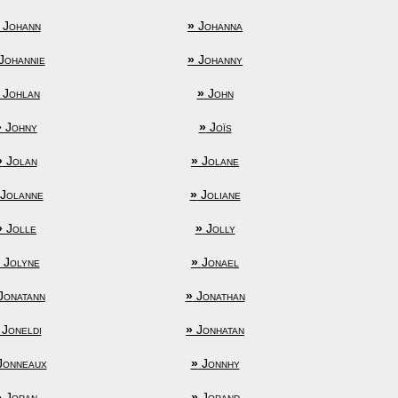
Johann
»
Johanna
Johannie
»
Johanny
Johlan
»
John
»
Johny
»
Joïs
»
Jolan
»
Jolane
Jolanne
»
Joliane
»
Jolle
»
Jolly
Jolyne
»
Jonael
Jonatann
»
Jonathan
Joneldi
»
Jonhatan
onneaux
»
Jonnhy
»
Joran
»
Jorand