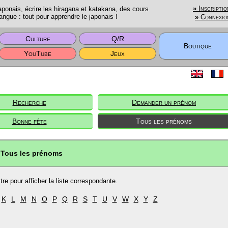
onais, écrire les hiragana et katakana, des cours
»
Inscriptio
angue : tout pour apprendre le japonais !
»
Connexio
Culture
Q/R
Boutique
YouTube
Jeux
Recherche
Demander un prénom
Bonne fête
Tous les prénoms
Tous les prénoms
tre pour afficher la liste correspondante.
K
L
M
N
O
P
Q
R
S
T
U
V
W
X
Y
Z