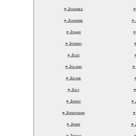
»
Johanes
»
»
Johanne
»
»
Johar
»
»
Johnny
»
Jojo
»
Jolann
»
»
Joline
»
Joly
»
»
Jonas
»
»
Jonathann
»
»
Jonir
»
J
»
Joram