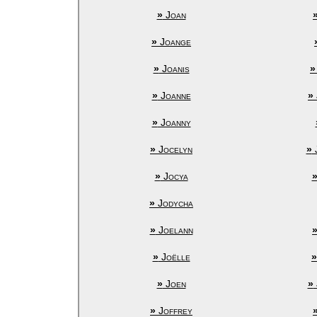
»
Joan
»
Joange
»
Joanis
»
»
Joanne
»
»
Joanny
»
Jocelyn
»
J
»
Jocya
»
Jodycha
»
Joelann
»
Joëlle
»
»
Joen
»
»
Joffrey