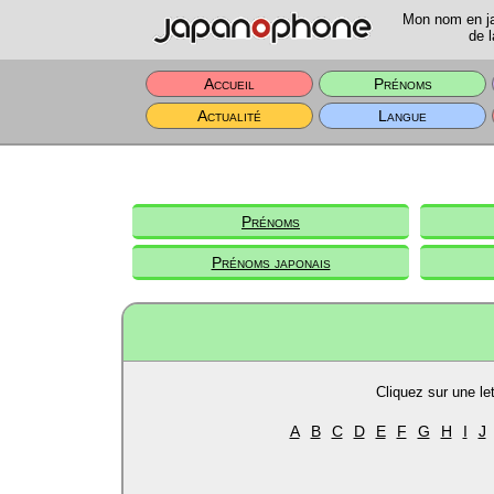
Mon nom en jap
de l
Accueil
Prénoms
Actualité
Langue
Prénoms
Prénoms japonais
Cliquez sur une let
A
B
C
D
E
F
G
H
I
J