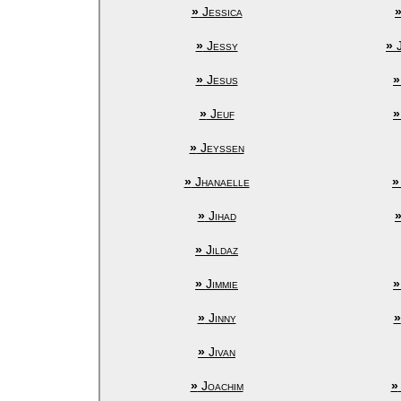
»
Jessica
»
Jessy
»
J
»
Jesus
»
»
Jeuf
»
»
Jeyssen
»
Jhanaelle
»
»
Jihad
»
Jildaz
»
Jimmie
»
»
Jinny
»
»
Jivan
»
Joachim
»