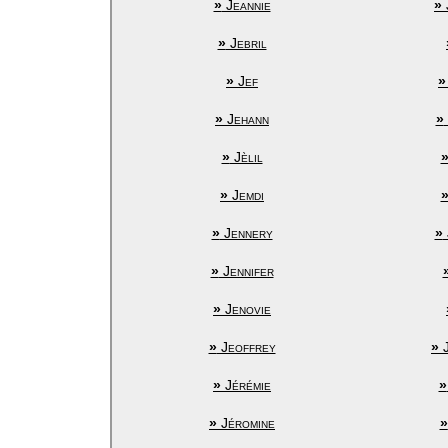
»
Jeannie
»
»
Jebril
»
Jef
»
»
Jehann
»
»
Jèlil
»
Jemdi
»
Jennery
»
»
Jennifer
»
Jenovie
»
Jeoffrey
»
J
»
Jérémie
»
»
Jéromine
»