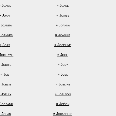
»
Joana
»
Joane
»
Joani
»
Joanie
Joanita
»
Joanna
Joannès
»
Joannie
»
Joas
»
Joceline
ocelyne
»
Jocil
»
Jodhie
»
Jody
»
Joe
»
Joel
»
Joélie
»
Joeline
Joelly
»
Joelson
Joesamh
»
Joévin
»
Johan
»
Johanelle