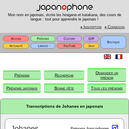
Mon nom en japonais, écrire les hiragana et katakana, des cours de
langue : tout pour apprendre le japonais !
»
Inscription
»
Connexion
Accueil
Prénoms
Culture
Q/R
Boutique
Actualité
Langue
YouTube
Jeux
Demander un
Prénoms
Recherche
prénom
Prénoms japonais
Bonne fête
Tous les prénoms
Transcriptions de Johanes en japonais
Johanes
Prénoms francophones