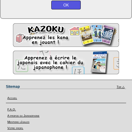
Sitemap
Top △
Accueil
F.A.Q.
A propos du Japanophone
Mentions légales
Votre profil