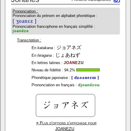
Prononciation :
Prononciation du prénom en alphabet phonétique :
[ ʒoanɛz ]
Prononciation francophone en français simplifié :
joanèze
Transcription :
ジョアネズ
En
katakana
:
じょあねず
En
hiragana
:
En lettres latines :
JOANEZU
Niveau de fidélité :
94.2
%
[ dʑoanezɯ ]
Phonétique japonaise :
Prononciation en français :
djoanézou
»
Plus d'options d'affichage pour
JOANEZU