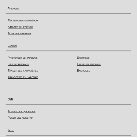
Prénoms
Rechercher un prénom
Ajouter un prénom
Tous les prénoms
Langue
Prononcer le japonais
Exemples
Lire le japonais
Taper en japonais
Tracer les caractères
Exercices
Transcrire en japonais
Q/R
Toutes les questions
Poser une question
Jeux