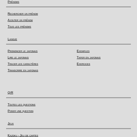
Prénoms
Rechercher un prénom
Ajouter un prénom
Tous les prénoms
Langue
Prononcer le japonais
Exemples
Lire le japonais
Taper en japonais
Tracer les caractères
Exercices
Transcrire en japonais
Q/R
Toutes les questions
Poser une question
Jeux
Kazoku - Jeu de cartes