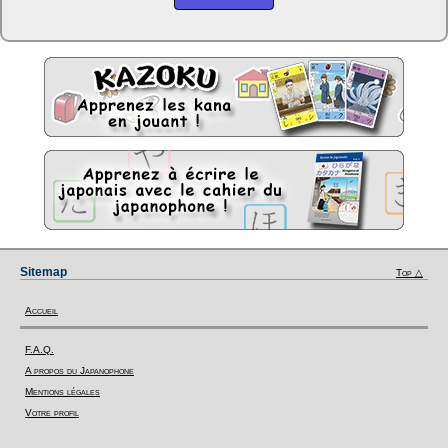
Sitemap
Top △
Accueil
F.A.Q.
A propos du Japanophone
Mentions légales
Votre profil