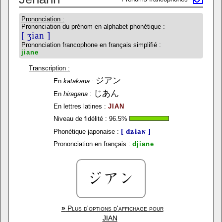
Prononciation :
Prononciation du prénom en alphabet phonétique :
[ ʒian ]
Prononciation francophone en français simplifié :
jiane
Transcription :
ジアン
En
katakana
:
じあん
En
hiragana
:
En lettres latines :
JIAN
Niveau de fidélité :
96.5
%
[ dʑiaɴ ]
Phonétique japonaise :
Prononciation en français :
djiane
»
Plus d'options d'affichage pour
JIAN