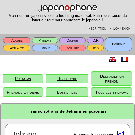
Mon nom en japonais, écrire les hiragana et katakana, des cours de
langue : tout pour apprendre le japonais !
»
Inscription
»
Connexion
Accueil
Prénoms
Culture
Q/R
Boutique
Actualité
Langue
YouTube
Jeux
Demander un
Prénoms
Recherche
prénom
Prénoms japonais
Bonne fête
Tous les prénoms
Transcriptions de Jehann en japonais
Jehann
Prénoms francophones