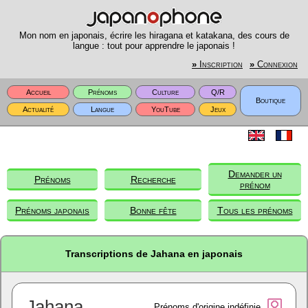
Mon nom en japonais, écrire les hiragana et katakana, des cours de
langue : tout pour apprendre le japonais !
»
Inscription
»
Connexion
Accueil
Prénoms
Culture
Q/R
Boutique
Actualité
Langue
YouTube
Jeux
Demander un
Prénoms
Recherche
prénom
Prénoms japonais
Bonne fête
Tous les prénoms
Transcriptions de Jahana en japonais
Jahana
Prénoms d'origine indéfinie