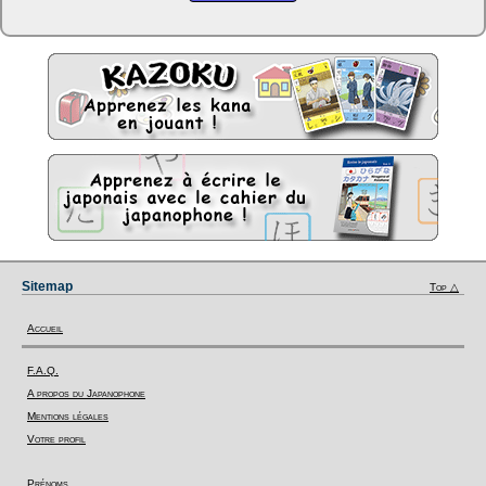
Sitemap
Top △
Accueil
F.A.Q.
A propos du Japanophone
Mentions légales
Votre profil
Prénoms