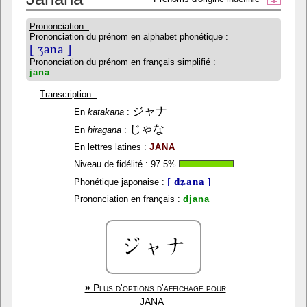
Prononciation :
Prononciation du prénom en alphabet phonétique :
[ ʒana ]
Prononciation du prénom en français simplifié :
jana
Transcription :
ジャナ
En
katakana
:
じゃな
En
hiragana
:
En lettres latines :
JANA
Niveau de fidélité :
97.5
%
[ dʑana ]
Phonétique japonaise :
Prononciation en français :
djana
»
Plus d'options d'affichage pour
JANA