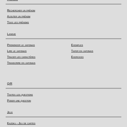
Rechercher un prénom
Ajouter un prénom
Tous les prénoms
Langue
Prononcer le japonais
Exemples
Lire le japonais
Taper en japonais
Tracer les caractères
Exercices
Transcrire en japonais
Q/R
Toutes les questions
Poser une question
Jeux
Kazoku - Jeu de cartes