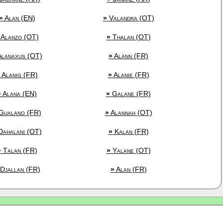
»
Alan (EN)
»
Valandra (OT)
Alanzo (OT)
»
Thalan (OT)
lanaxus (OT)
»
Alann (FR)
Alanig (FR)
»
Alanie (FR)
»
Alana (EN)
»
Galane (FR)
Gualano (FR)
»
Alannah (OT)
ahalani (OT)
»
Kalan (FR)
»
Talan (FR)
»
Yalane (OT)
Djallan (FR)
»
Alan (FR)