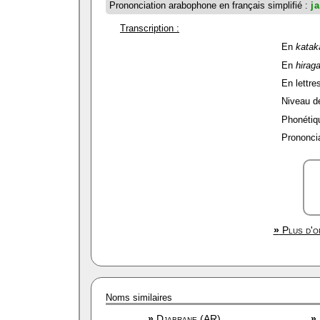
Prononciation arabophone en français simplifié :
j
Transcription :
En
katak
En
hirag
En lettres
Niveau de 
Phonétiqu
Prononcia
»
Plus d'op
Noms similaires
»
Djabrane (AR)
»