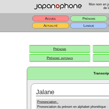
Mon nom en jap
de l
Accueil
Prénoms
Actualité
Langue
Prénoms
Prénoms japonais
Transcrip
Jalane
Prononciation :
Prononciation du prénom en alphabet phonétique :