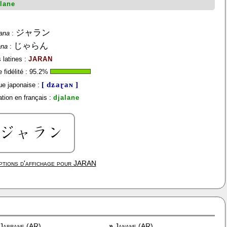
alane
ジャラン
ana
:
じゃらん
ana
:
 latines :
JARAN
fidélité :
95.2
%
[ dʑaɽaɴ ]
e japonaise :
tion en français :
djalane
tions d'affichage pour
JARAN
Jabrane (AR)
»
Janane (AR)