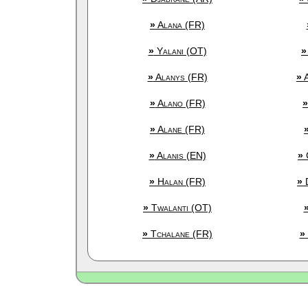
»
Alana (FR)
»
Yalani (OT)
»
»
Alanys (FR)
»
A
»
Alano (FR)
»
»
Alane (FR)
»
Alanis (EN)
»
»
Halan (FR)
»
D
»
Twalanti (OT)
»
Tchalane (FR)
»