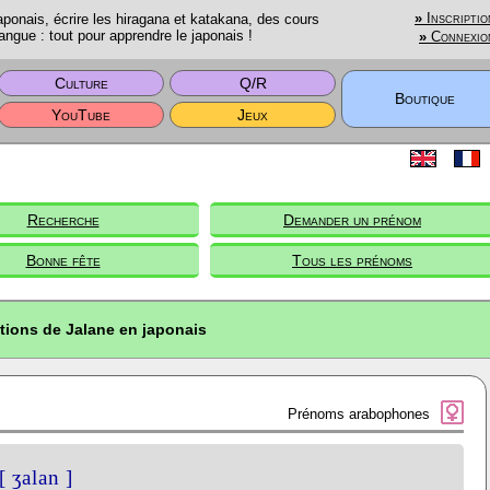
onais, écrire les hiragana et katakana, des cours
»
Inscriptio
angue : tout pour apprendre le japonais !
»
Connexio
Culture
Q/R
Boutique
YouTube
Jeux
Recherche
Demander un prénom
Bonne fête
Tous les prénoms
tions de Jalane en japonais
Prénoms arabophones
[ ʒalan ]