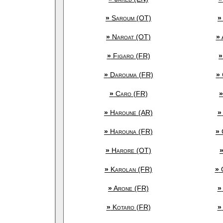
»
Saroum (OT)
»
»
Naroat (OT)
»
»
Figaro (FR)
»
»
Darouma (FR)
»
»
Caro (FR)
»
»
Haroune (AR)
»
»
Harouna (FR)
»
»
Harore (OT)
»
Karolan (FR)
»
O
»
Arone (FR)
»
»
Kotaro (FR)
»