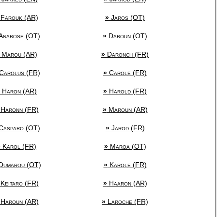
Farouk (AR)
»
Jaros (OT)
Anarose (OT)
»
Daroun (OT)
Marou (AR)
»
Daronch (FR)
Carolus (FR)
»
Carole (FR)
Haron (AR)
»
Harold (FR)
Haronn (FR)
»
Maroun (AR)
Casparo (OT)
»
Jarod (FR)
»
Karol (FR)
»
Maroa (OT)
umarou (OT)
»
Karole (FR)
Keitaro (FR)
»
Haaron (AR)
Haroun (AR)
»
Laroche (FR)