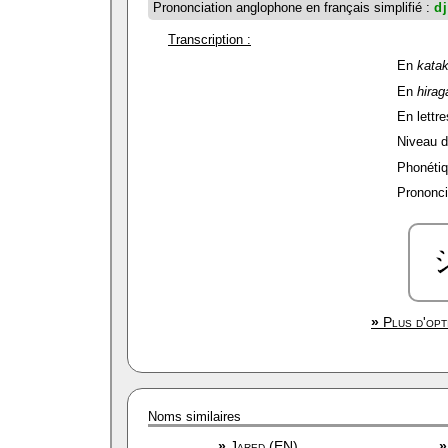
Prononciation anglophone en français simplifié :
d
Transcription :
En
kata
En
hirag
En lettre
Niveau de
Phonétiq
Prononci
»
Plus d'opt
Noms similaires
»
Jared (EN)
»