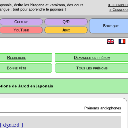
onais, écrire les hiragana et katakana, des cours
»
Inscriptio
angue : tout pour apprendre le japonais !
»
Connexio
Culture
Q/R
Boutique
YouTube
Jeux
Recherche
Demander un prénom
Bonne fête
Tous les prénoms
ptions de Jarod en japonais
Prénoms anglophones
[ dʒɑɹɔd ]