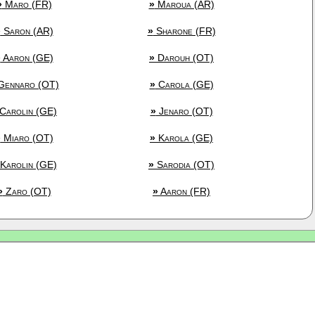
»
Maro (FR)
»
Maroua (AR)
»
Saron (AR)
»
Sharone (FR)
»
Aaron (GE)
»
Darouh (OT)
ennaro (OT)
»
Carola (GE)
Carolin (GE)
»
Jenaro (OT)
»
Miaro (OT)
»
Karola (GE)
Karolin (GE)
»
Sarodia (OT)
»
Zaro (OT)
»
Aaron (FR)