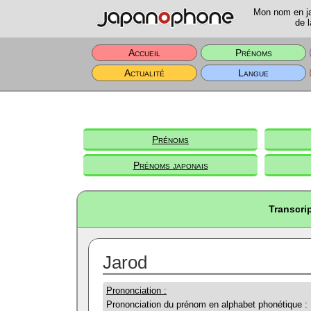
Mon nom en jap
de l
Accueil
Prénoms
Actualité
Langue
Prénoms
Prénoms japonais
Transcri
Jarod
Prononciation :
Prononciation du prénom en alphabet phonétique :