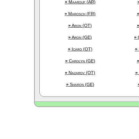
»
Maarouf (AR)
»
Marosch (FR)
»
Aron (OT)
»
Aron (GE)
»
G
»
Icaro (OT)
»
»
Carolyn (GE)
»
Nazarov (OT)
»
»
Sharon (GE)