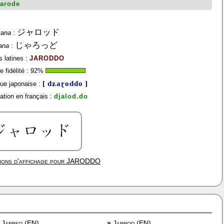
jarode
ジャロッド
kana
:
じゃろっど
ana
:
s latines :
JARODDO
 fidélité :
92
%
[ dʑaɽoddo ]
ue japonaise :
ation en français :
djalod.do
ions d'affichage pour
JARODDO
Jarred (EN)
»
Jarrod (EN)