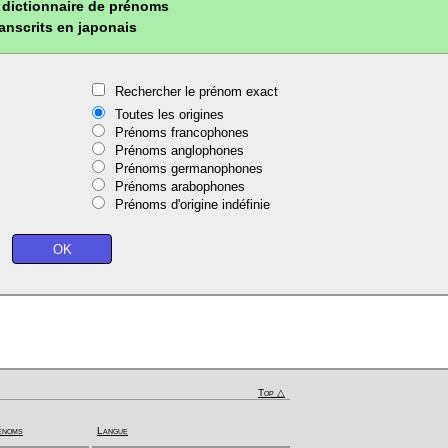
dictionnaire de prénoms
ranscrits en japonais
Rechercher le prénom exact
Toutes les origines
Prénoms francophones
Prénoms anglophones
Prénoms germanophones
Prénoms arabophones
Prénoms d'origine indéfinie
Top △
énoms
Langue