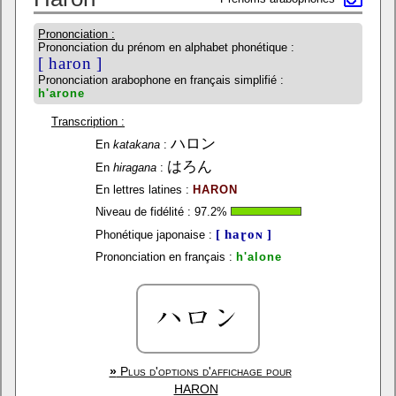
Prononciation :
Prononciation du prénom en alphabet phonétique :
[ haron ]
Prononciation arabophone en français simplifié :
h'arone
Transcription :
ハロン
En
katakana
:
はろん
En
hiragana
:
En lettres latines :
HARON
Niveau de fidélité :
97.2
%
[ haɽoɴ ]
Phonétique japonaise :
Prononciation en français :
h'alone
»
Plus d'options d'affichage pour
HARON