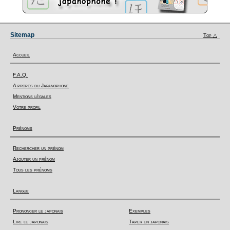
Sitemap
Top △
Accueil
F.A.Q.
A propos du Japanophone
Mentions légales
Votre profil
Prénoms
Rechercher un prénom
Ajouter un prénom
Tous les prénoms
Langue
Prononcer le japonais
Exemples
Lire le japonais
Taper en japonais