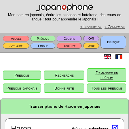
Mon nom en japonais, écrire les hiragana et katakana, des cours de
langue : tout pour apprendre le japonais !
»
Inscription
»
Connexion
Accueil
Prénoms
Culture
Q/R
Boutique
Actualité
Langue
YouTube
Jeux
Demander un
Prénoms
Recherche
prénom
Prénoms japonais
Bonne fête
Tous les prénoms
Transcriptions de Haron en japonais
Haron
Prénoms arabophones