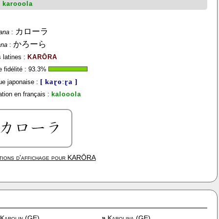
:
karooola
カローラ
ana
:
かろーら
ana
:
 latines :
KARŌRA
fidélité :
93.3
%
[ kaɽoːɽa ]
e japonaise :
tion en français :
kalooola
ions d'affichage pour
KARŌRA
Karolin (GE)
»
Karolina (GE)