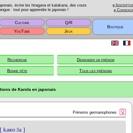
onais, écrire les hiragana et katakana, des cours
»
Inscriptio
angue : tout pour apprendre le japonais !
»
Connexio
Culture
Q/R
Boutique
YouTube
Jeux
Recherche
Demander un prénom
Bonne fête
Tous les prénoms
tions de Karola en japonais
Prénoms germanophones
[ kaʁoːla ]