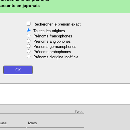
ranscrits en japonais
Rechercher le prénom exact
Toutes les origines
Prénoms francophones
Prénoms anglophones
Prénoms germanophones
Prénoms arabophones
Prénoms d'origine indéfinie
Top △
énoms
Langue