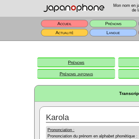
Mon nom en jap
de l
Accueil
Prénoms
Actualité
Langue
Prénoms
Prénoms japonais
Transcrip
Karola
Prononciation :
Prononciation du prénom en alphabet phonétique :