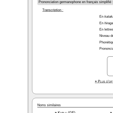
Prononciation germanophone en français simplifié 
Transcription :
En
katak
En
hirag
En lettres
Niveau de 
Phonétiqu
Prononcia
»
Plus d'opt
Noms similaires
»
Karla (GE)
»