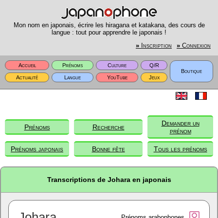
Mon nom en japonais, écrire les hiragana et katakana, des cours de
langue : tout pour apprendre le japonais !
»
Inscription
»
Connexion
Accueil
Prénoms
Culture
Q/R
Boutique
Actualité
Langue
YouTube
Jeux
Demander un
Prénoms
Recherche
prénom
Prénoms japonais
Bonne fête
Tous les prénoms
Transcriptions de Johara en japonais
Johara
Prénoms arabophones