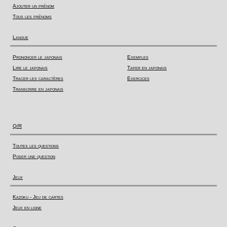
Ajouter un prénom
Tous les prénoms
Langue
Prononcer le japonais
Exemples
Lire le japonais
Taper en japonais
Tracer les caractères
Exercices
Transcrire en japonais
Q/R
Toutes les questions
Poser une question
Jeux
Kazoku - Jeu de cartes
Jeux en ligne