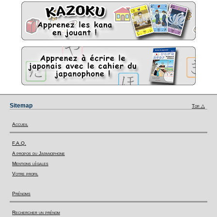
Sitemap
Top △
Accueil
F.A.Q.
A propos du Japanophone
Mentions légales
Votre profil
Prénoms
Rechercher un prénom