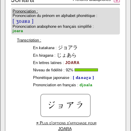
Prononciation :
Prononciation du prénom en alphabet phonétique :
[ ʒoaʁa ]
Prononciation arabophone en français simplifié :
joara
Transcription :
ジョアラ
En
katakana
:
じょあら
En
hiragana
:
En lettres latines :
JOARA
Niveau de fidélité :
92
%
[ dʑoaɽa ]
Phonétique japonaise :
Prononciation en français :
djoala
»
Plus d'options d'affichage pour
JOARA