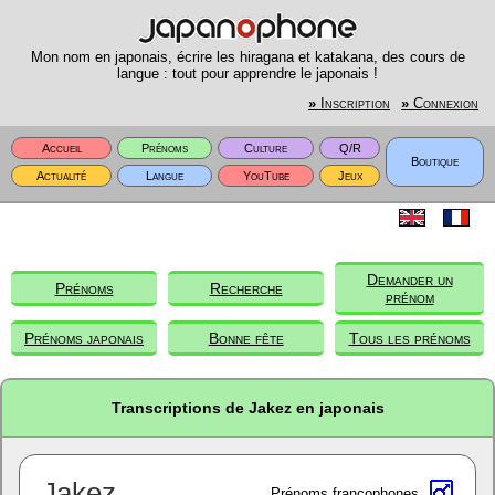
Mon nom en japonais, écrire les hiragana et katakana, des cours de
langue : tout pour apprendre le japonais !
»
Inscription
»
Connexion
Accueil
Prénoms
Culture
Q/R
Boutique
Actualité
Langue
YouTube
Jeux
Demander un
Prénoms
Recherche
prénom
Prénoms japonais
Bonne fête
Tous les prénoms
Transcriptions de Jakez en japonais
Jakez
Prénoms francophones