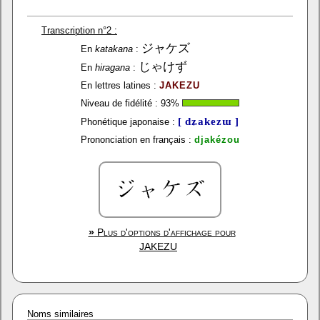
Transcription n°2 :
ジャケズ
En
katakana
:
じゃけず
En
hiragana
:
En lettres latines :
JAKEZU
Niveau de fidélité :
93
%
[ dʑakezɯ ]
Phonétique japonaise :
Prononciation en français :
djakézou
»
Plus d'options d'affichage pour
JAKEZU
Noms similaires