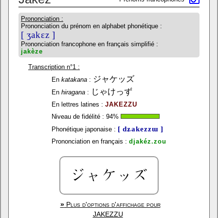
Prononciation :
Prononciation du prénom en alphabet phonétique :
[ ʒakɛz ]
Prononciation francophone en français simplifié :
jakèze
Transcription n°1 :
ジャケッズ
En
katakana
:
じゃけっず
En
hiragana
:
En lettres latines :
JAKEZZU
Niveau de fidélité :
94
%
[ dʑakezzɯ ]
Phonétique japonaise :
Prononciation en français :
djakéz.zou
»
Plus d'options d'affichage pour
JAKEZZU