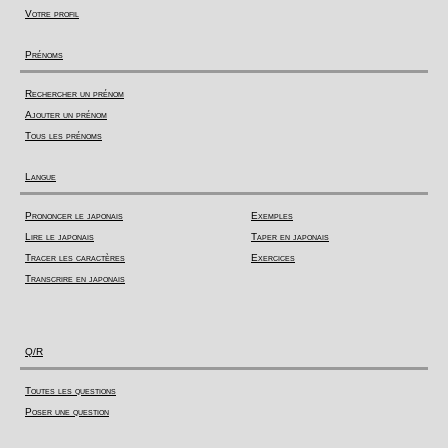
Votre profil
Prénoms
Rechercher un prénom
Ajouter un prénom
Tous les prénoms
Langue
Prononcer le japonais
Exemples
Lire le japonais
Taper en japonais
Tracer les caractères
Exercices
Transcrire en japonais
Q/R
Toutes les questions
Poser une question