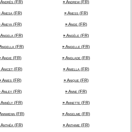
Andrès (FR)
»
Andrew (FR)
»
Anesa (FR)
»
Aness (FR)
»
Aneya (FR)
»
Ange (FR)
Angela (FR)
»
Angèle (FR)
Angella (FR)
»
Angelle (FR)
»
Angie (FR)
»
Anglade (FR)
»
Anicet (FR)
»
Aniella (FR)
»
Anies (FR)
»
Anique (FR)
»
Anley (FR)
»
Anne (FR)
Annély (FR)
»
Annette (FR)
Annwenn (FR)
»
Anselme (FR)
Anthéa (FR)
»
Anthime (FR)