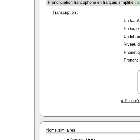
Prononciation francophone en français simplifié :
a
Transcription :
En
kata
En
hirag
En lettre
Niveau de
Phonétiq
Prononcia
»
Plus d'o
Noms similaires
»
Adinane (FR)