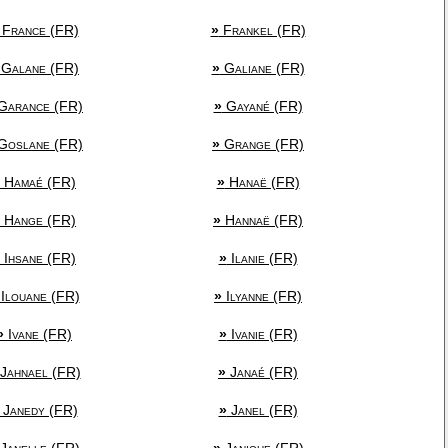
France (FR)
»
Frankel (FR)
Galane (FR)
»
Galiane (FR)
Garance (FR)
»
Gayané (FR)
Goslane (FR)
»
Grange (FR)
Hamaé (FR)
»
Hanaë (FR)
Hange (FR)
»
Hannaë (FR)
Ihsane (FR)
»
Ilanie (FR)
Ilouane (FR)
»
Ilyanne (FR)
»
Ivane (FR)
»
Ivanie (FR)
Jahnael (FR)
»
Janaé (FR)
Janedy (FR)
»
Janel (FR)