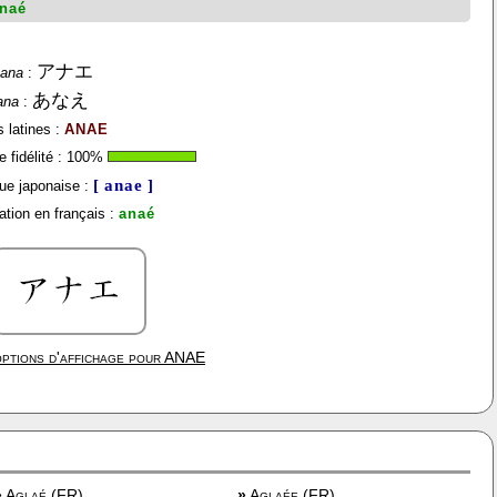
naé
アナエ
kana
:
あなえ
ana
:
s latines :
ANAE
 fidélité :
100
%
[ anae ]
ue japonaise :
tion en français :
anaé
ptions d'affichage pour
ANAE
»
Aglaé (FR)
»
Aglaée (FR)