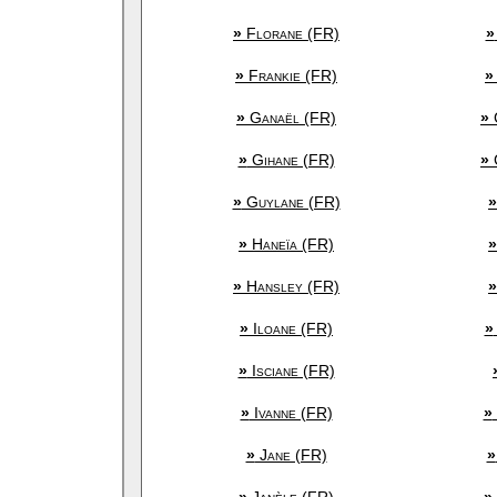
»
Florane (FR)
»
»
Frankie (FR)
»
»
Ganaël (FR)
»
»
Gihane (FR)
»
»
Guylane (FR)
»
»
Haneïa (FR)
»
»
Hansley (FR)
»
»
Iloane (FR)
»
»
Isciane (FR)
»
Ivanne (FR)
»
»
Jane (FR)
»