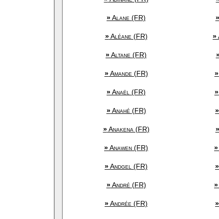
»
Alane (FR)
»
Aléane (FR)
»
»
Altane (FR)
»
Amande (FR)
»
»
Anaël (FR)
»
»
Anahé (FR)
»
»
Anakena (FR)
»
Anawen (FR)
»
»
Andgel (FR)
»
»
André (FR)
»
»
Andrée (FR)
»