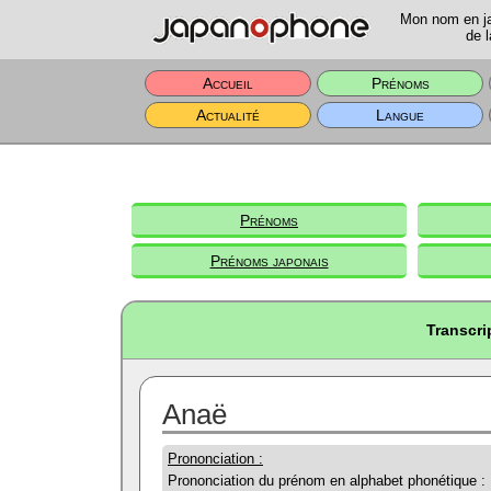
Mon nom en jap
de l
Accueil
Prénoms
Actualité
Langue
Prénoms
Prénoms japonais
Transcri
Anaë
Prononciation :
Prononciation du prénom en alphabet phonétique :