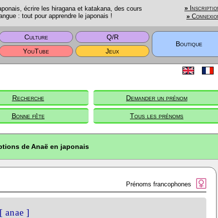
onais, écrire les hiragana et katakana, des cours
»
Inscriptio
angue : tout pour apprendre le japonais !
»
Connexio
Culture
Q/R
Boutique
YouTube
Jeux
Recherche
Demander un prénom
Bonne fête
Tous les prénoms
ptions de Anaë en japonais
Prénoms francophones
[ anae ]