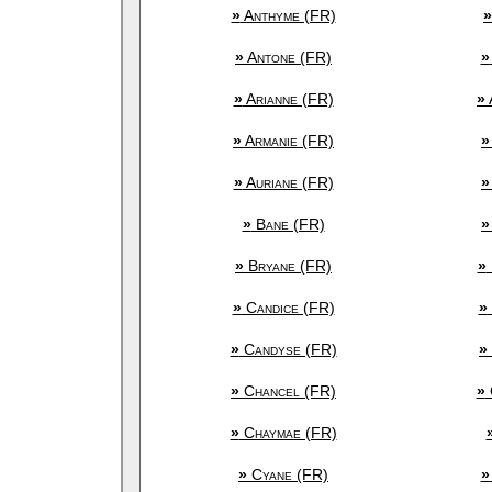
»
Anthyme (FR)
»
»
Antone (FR)
»
»
Arianne (FR)
»
»
Armanie (FR)
»
»
Auriane (FR)
»
»
Bane (FR)
»
»
Bryane (FR)
»
»
Candice (FR)
»
»
Candyse (FR)
»
»
Chancel (FR)
»
»
Chaymae (FR)
»
Cyane (FR)
»