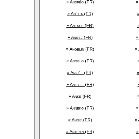
»
Andréo (FR)
»
»
Anélia (FR)
»
Anesse (FR)
»
Angel (FR)
»
»
Angelin (FR)
»
»
Angelo (FR)
»
Anicée (FR)
»
Anielle (FR)
»
Anke (FR)
»
Anneko (FR)
»
»
Annie (FR)
»
»
Antenin (FR)
»